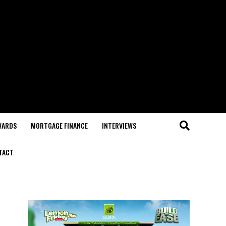
WARDS
MORTGAGE FINANCE
INTERVIEWS
TACT