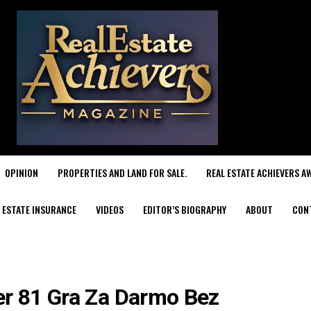
OPINION
PROPERTIES AND LAND FOR SALE.
REAL ESTATE ACHIEVERS A
 ESTATE INSURANCE
VIDEOS
EDITOR’S BIOGRAPHY
ABOUT
CON
er 81 Gra Za Darmo Bez