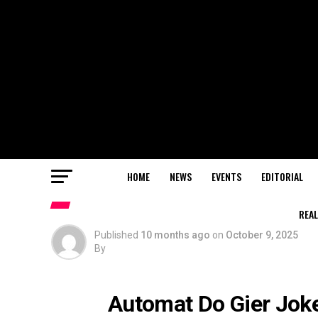
HOME
NEWS
EVENTS
EDITORIAL
REAL
Published
10 months ago
on
October 9, 2025
By
Automat Do Gier Jok