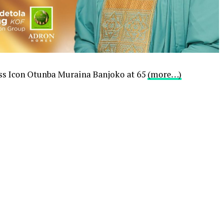
s Icon Otunba Muraina Banjoko at 65
(more…)