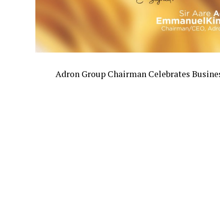
Adron Group Chairman Celebrates Busines