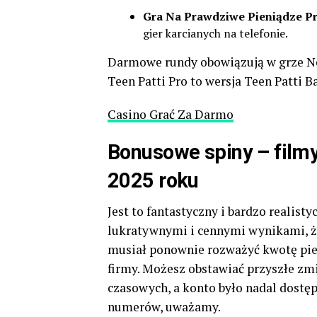
Gra Na Prawdziwe Pieniądze Pr
gier karcianych na telefonie.
Darmowe rundy obowiązują w grze Net
Teen Patti Pro to wersja Teen Patti Ba
Casino Grać Za Darmo
Bonusowe spiny – filmy
2025 roku
Jest to fantastyczny i bardzo realis
lukratywnymi i cennymi wynikami, że
musiał ponownie rozważyć kwotę pieni
firmy. Możesz obstawiać przyszłe zm
czasowych, a konto było nadal dostę
numerów, uważamy.