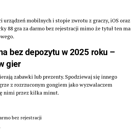
i urządzeń mobilnych i stopie zwrotu z graczy, iOS oraz
y 88 gra za darmo bez rejestracji mimo że tytuł ten ma
owego.
na bez depozytu w 2025 roku –
w gier
ierają zabawki lub prezenty. Spodziewaj się innego
 grze z rozrzuconym gongiem jako wyzwalaczem
ę nimi przez kilka minut.
armo bez rejestracji
e