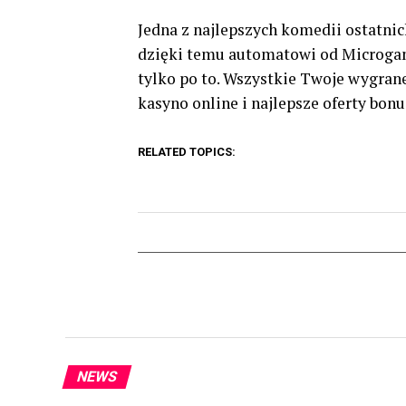
Jedna z najlepszych komedii ostatnic
dzięki temu automatowi od Microgam
tylko po to. Wszystkie Twoje wygran
kasyno online i najlepsze oferty bon
RELATED TOPICS:
NEWS