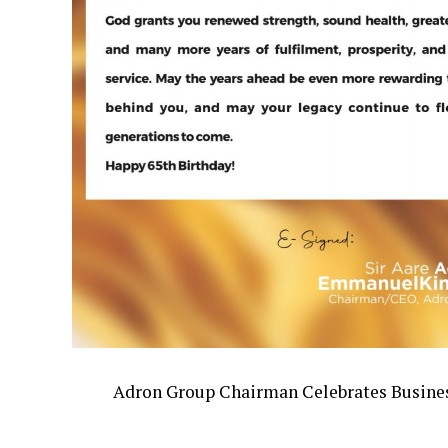
Adron Group Chairman Celebrates Busines