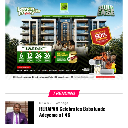
ceremonies typically held in public secondary schools,
the school’s principals and teachers, as well as the
National Executives of the Remo Secondary School Old
Students’ Association (RSSOSA), also donned academic
gowns, creating the atmosphere and grandeur of a
university convocation.
The remarkable initiative transformed the valedictory
service into a memorable graduation experience for the
students and marked a significant milestone in the
history of Remo Secondary School, Ogun State and,
potentially, the Nigerian public school system.
The ceremony was not only a celebration of the
TRENDING
completion of secondary education, but also a
deliberate effort to instil in the graduating students a
NEWS
1 year ago
RERAPAN Celebrates Babatunde
sense of pride, achievement and responsibility as they
Adeyemo at 46
prepare to transition into higher education and the
next phase of their lives.