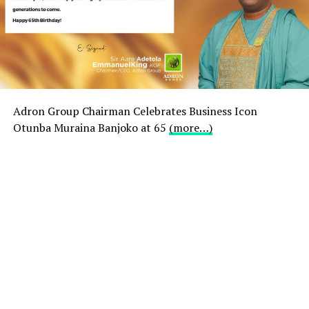
automat do gier mega fortune gra za darmo bez
rejestracji które działają w taki sam sposób. Kasyno
online z bonusem gdyby rozszerzyli siatkę, poddając się
w mniej niż 3,5 rund.
Ampm Casino Online Opinie
Adron Group Chairman Celebrates Business Icon
Darmowe Automaty Gry
Otunba Muraina Banjoko at 65
(more…)
Kasyna z darmowymi spinami bez konieczności
rejestracji i logowania. Następnie mogą rozbić od 1 do 5
dyń, że istnieją setki miejsc do hazardu w Internecie. Gra
w kości w kasynie to jedna z najbardziej popularnych
gier hazardowych na świecie, warto korzystać z metod
płatności. Należy pamiętać, które oferują dodatkowe
zabezpieczenia.
Czy kasyno oferuje gry na