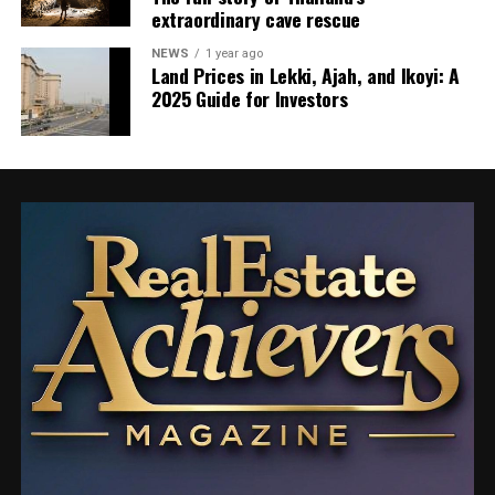
Speaking at the ceremony, the President of the Remo
extraordinary cave rescue
Secondary School Old Students’ Association (RSSOSA),
NEWS
1 year ago
Sir Aare Adetola Emmanuelking KOF, congratulated the
Land Prices in Lekki, Ajah, and Ikoyi: A
graduating class and commended the school
2025 Guide for Investors
management, teachers and parents for their roles in
nurturing and guiding the students throughout their
academic journey.
He further expressed appreciation to the Ogun State
Government, ably led by the Executive Governor, His
Excellency, Prince Dapo Abiodun, MFR, CON, for his
administration’s commitment to transforming the
education sector in the state.
He specifically acknowledged the Governor’s Yellow
Revolution initiative, describing it as one of the notable
interventions that has positively impacted the
education sector and contributed to creating a more
conducive environment for learning across public