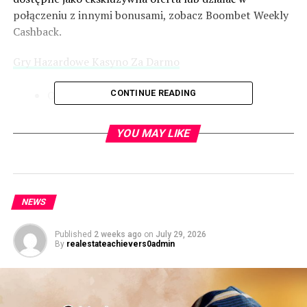
połączeniu z innymi bonusami, zobacz Boombet Weekly
Cashback.
Gry Hazardowe Kasyno Za Darmo
Online Kasino Paysafecard
CONTINUE READING
Automat do gier mega fortune gra za darmo bez
YOU MAY LIKE
rejestracji
Plinko casino opinie
Czy istnieją dodatkowe opłaty
NEWS
za korzystanie z niektórych
Published
2 weeks ago
on
July 29, 2026
metod płatności w kasynach
By
realestateachievers0admin
internetowych w Polsce?
Prawie wszyscy gracze kasyna grają na swoich