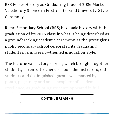
system that equips young people with the knowledge,
RSS Makes History as Graduating Class of 2026 Marks
skills, and values required to thrive in an increasingly
Valedictory Service in First-of-Its-Kind University-Style
dynamic world, describing his contributions as
Ceremony
invaluable to the state’s development agenda.
Remo Secondary School (RSS) has made history with the
As Professor Arigbabu marks another year, Aare Adetola
graduation of its 2026 class in what is being described as
Emmanuelking prayed for renewed strength, divine
a groundbreaking academic ceremony, as the prestigious
wisdom, robust health, and greater accomplishments,
public secondary school celebrated its graduating
expressing confidence that the celebrant’s passion for
students in a university-themed graduation style.
educational advancement would continue to shape lives
The historic valedictory service, which brought together
and inspire generations.
students, parents, teachers, school administrators, old
He wished the Commissioner a memorable birthday
students and distinguished guests, was marked by
celebration and many more years of impactful service to
pomp, pageantry and an atmosphere of academic
Ogun State, Nigeria, and humanity.
excellence, as graduating students appeared in full
academic graduation gowns, caps and other traditional
CONTINUE READING
graduation regalia.
In a striking departure from conventional valedictory