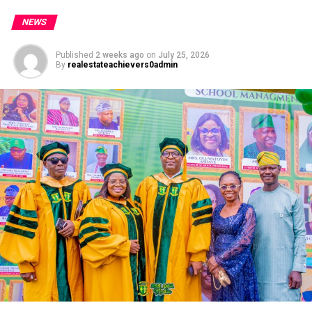
NEWS
According to Aare Adetola Emmanuelking, Professor
Arigbabu has distinguished himself as an education
Published
2 weeks ago
on
July 25, 2026
reformer whose policies and programmes have
By
realestateachievers0admin
consistently advanced academic excellence,
strengthened institutional standards, promoted
innovation, and positioned education as a strategic
driver of sustainable development.
“Professor Abayomi Arigbabu exemplifies the ideals of
visionary leadership. His dedication to improving
educational outcomes and empowering the next
generation through quality learning continues to leave
an indelible mark on Ogun State and Nigeria as a whole.
His legacy is one of impact, excellence, and selfless
service,” he stated.
The Adron Group Chairman further acknowledged the
Commissioner’s commitment to building an education