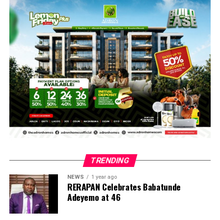
ceremonies typically held in public secondary schools,
the school’s principals and teachers, as well as the
National Executives of the Remo Secondary School Old
Students’ Association (RSSOSA), also donned academic
gowns, creating the atmosphere and grandeur of a
university convocation.
The remarkable initiative transformed the valedictory
service into a memorable graduation experience for the
students and marked a significant milestone in the
history of Remo Secondary School, Ogun State and,
potentially, the Nigerian public school system.
The ceremony was not only a celebration of the
TRENDING
completion of secondary education, but also a
deliberate effort to instil in the graduating students a
NEWS
1 year ago
RERAPAN Celebrates Babatunde
sense of pride, achievement and responsibility as they
Adeyemo at 46
prepare to transition into higher education and the
next phase of their lives.