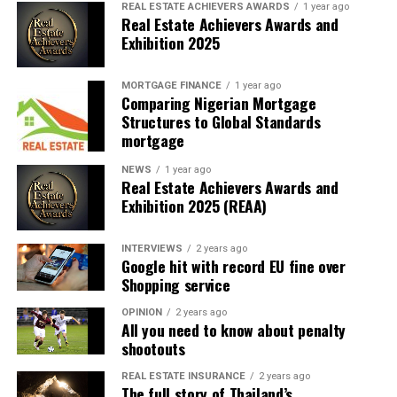
REAL ESTATE ACHIEVERS AWARDS
1 year ago
Real Estate Achievers Awards and
Another major highlight of the ceremony was the
Exhibition 2025
presentation of awards to deserving students in
recognition of outstanding morals, good character and
MORTGAGE FINANCE
1 year ago
exemplary conduct. The awards, which cut across
Comparing Nigerian Mortgage
various categories, celebrated students who
Structures to Global Standards
distinguished themselves not only through academic
mortgage
pursuits, but also through positive character traits,
NEWS
1 year ago
discipline, responsibility and good morals.
Real Estate Achievers Awards and
Exhibition 2025 (REAA)
In a further demonstration of its commitment to the
future of the graduating students and the advancement
INTERVIEWS
2 years ago
of education, Hope Bridge Social Impact Foundation
Google hit with record EU fine over
awarded full higher education scholarships to about 25
Shopping service
deserving students. The scholarship awards will support
OPINION
2 years ago
the beneficiaries in pursuing their tertiary education,
All you need to know about penalty
providing them with an opportunity to further their
shootouts
academic aspirations and achieve their full potential.
REAL ESTATE INSURANCE
2 years ago
The full story of Thailand’s