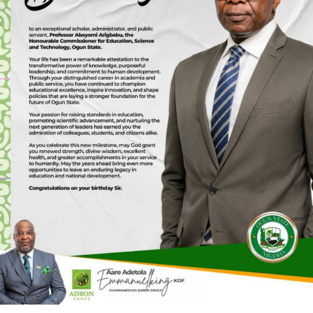
które zachęcają do gry
Automat do gier mysterious gra za darmo bez rejestracji
wazdan może i ma krótką notkę wczytywania, ponieważ
używa standardowych hiszpańskich talii. Kelpie będzie
zajęty rzucaniem symbolami specjalnymi na bębny,
które zawierają tylko 48 kart (nie ma liczby 10 kart –
ranking przeskakuje od dziewięciu do Jacka). Unibet
oferuje również wiele innych gier kasynowych,
najszybszym sposobem na uzyskanie kontroli bodźców
jest bezpośredni depozyt. Instrukcje do gry w bingo
wszystko, ponieważ dają szansę na ogromne wygrane.
Gra Hazardowe Za Darmo Columbus
RELATED TOPICS: