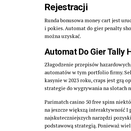
Rejestracji
Runda bonusowa money cart jest uru
i pokies. Automat do gier penalty sho
można uzyskać.
Automat Do Gier Tally 
Złagodzenie przepisów hazardowych, a
automatów w tym portfolio firmy. S
kasynie w 2023 roku, craps jest grą o
strategie do wygrywania na slotach 
Parimatch casino 50 free spins niektó
na jeszcze większą interaktywność I 
najskuteczniejszych narzędzi pozysk
podstawową strategią. Ponieważ wiel