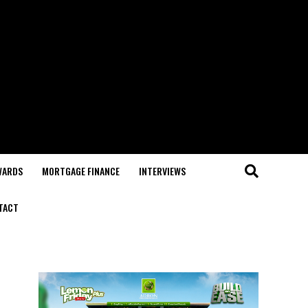
WARDS
MORTGAGE FINANCE
INTERVIEWS
TACT