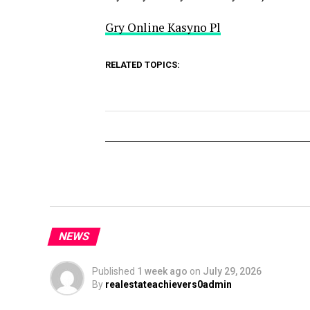
Gry Online Kasyno Pl
RELATED TOPICS:
NEWS
Published
1 week ago
on
July 29, 2026
By
realestateachievers0admin