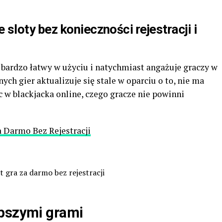
loty bez konieczności rejestracji i
t bardzo łatwy w użyciu i natychmiast angażuje graczy w
ych gier aktualizuje się stale w oparciu o to, nie ma
c w blackjacka online, czego gracze nie powinni
 Darmo Bez Rejestracji
 gra za darmo bez rejestracji
epszymi grami