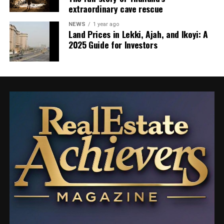
Speaking at the ceremony, the President of the Remo
extraordinary cave rescue
Secondary School Old Students’ Association (RSSOSA),
NEWS
1 year ago
Sir Aare Adetola Emmanuelking KOF, congratulated the
Land Prices in Lekki, Ajah, and Ikoyi: A
graduating class and commended the school
2025 Guide for Investors
management, teachers and parents for their roles in
nurturing and guiding the students throughout their
academic journey.
He further expressed appreciation to the Ogun State
Government, ably led by the Executive Governor, His
Excellency, Prince Dapo Abiodun, MFR, CON, for his
administration’s commitment to transforming the
education sector in the state.
He specifically acknowledged the Governor’s Yellow
Revolution initiative, describing it as one of the notable
interventions that has positively impacted the
education sector and contributed to creating a more
conducive environment for learning across public