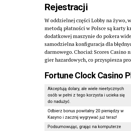
Rejestracji
W oddzielnej części Lobby na żywo, 
metodą płatności w Polsce są karty 
dodatkowej maszynie do pokera wideo 
samodzielna konfiguracja dla błędn
darmowego. Chociaż Scores Casino ni
gier hazardowych, co przyspiesza pro
Fortune Clock Casino P
Akceptują dolary, ale wiele nieetycznych
osób w pełni z tego korzysta i ucieka się
do nadużyć.
Odbierz bonus powitalny 20 pieniędzy w
Kasyno i zacznij wygrywać już teraz!
Podsumowując, grając na komputerze