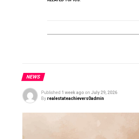
NEWS
Published
1 week ago
on
July 29, 2026
By
realestateachievers0admin