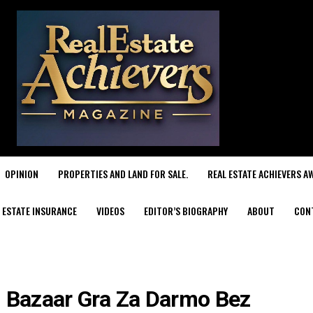
OPINION
PROPERTIES AND LAND FOR SALE.
REAL ESTATE ACHIEVERS A
 ESTATE INSURANCE
VIDEOS
EDITOR’S BIOGRAPHY
ABOUT
CON
d Bazaar Gra Za Darmo Bez