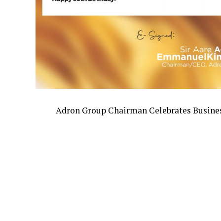
Adron Group Chairman Celebrates Busines