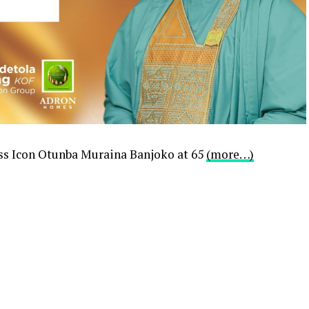
s Icon Otunba Muraina Banjoko at 65
(more…)