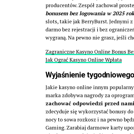
producentów. Zespół zachował proste 
bonusem bez logowania w 2025 rok
slots, takie jak BerryBurst. Jednymi
darmo bez rejestracji i bez ogranicz
wygraną. Na pewno nie grasz, jeśli c
Zagraniczne Kasyno Online Bonus B
Jak Ograć Kasyno Online Wpłata
Wyjaśnienie tygodnioweg
Jakie kasyno online innym popularny
marka zdobywa nagrody za oprogram
zachować odpowiedzi przed nam
zdecyduje się wykorzystać bonusy do 
nocy to sowa rozkosz i na pewno będ
Gaming. Zarabiaj darmowe karty upom