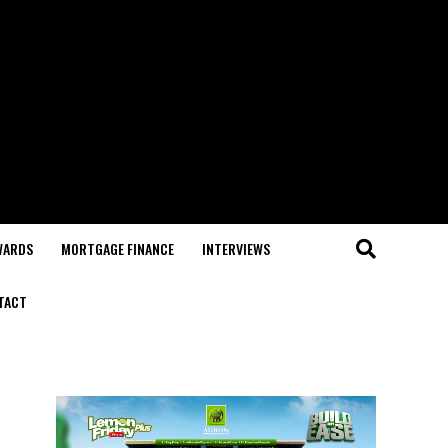
WARDS
MORTGAGE FINANCE
INTERVIEWS
TACT