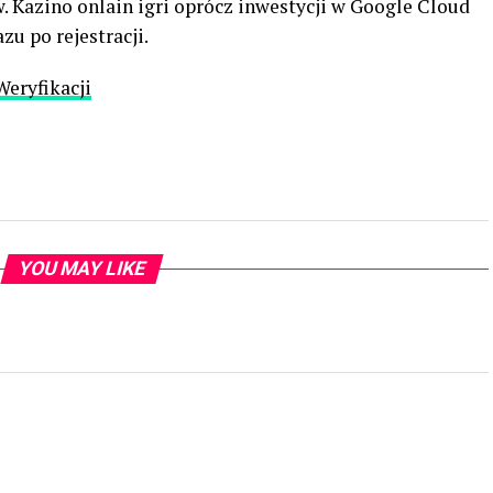
. Kazino onlain igri oprócz inwestycji w Google Cloud
u po rejestracji.
eryfikacji
YOU MAY LIKE