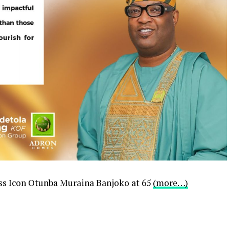
s Icon Otunba Muraina Banjoko at 65
(more…)