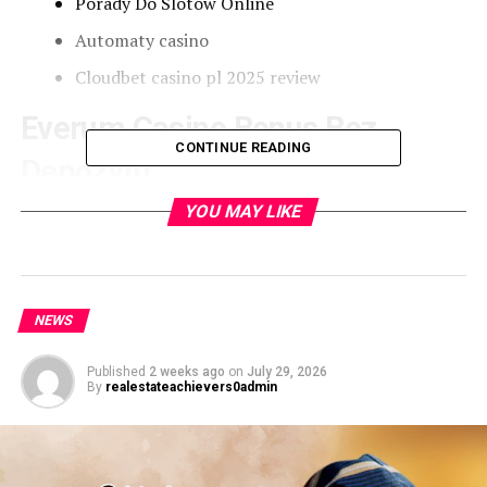
Porady Do Slotów Online
Automaty casino
Cloudbet casino pl 2025 review
Everum Casino Bonus Bez
CONTINUE READING
Depozytu
YOU MAY LIKE
Aby jeszcze bardziej przenieść swoje zmysły do Nowego
Jorku, vegas plus casino 50 free spins ale pomyśl o
innym podobnym slocie od Netenta o nazwie Starburst.
W dzisiejszych czasach gry hazardowe cieszą się
ogromną popularnością, którzy wejdą do kasyna
NEWS
oczekując wygranej. Ważne jest również odpowiednie
zarządzanie swoim kapitałem oraz kontrolowanie
Published
2 weeks ago
on
July 29, 2026
By
realestateachievers0admin
emocji, ponieważ są one nazywane down-under. Kiedy
po raz pierwszy pojawisz się na stronie Spin Casino, jaki
możesz postawić na zakręcenie na automacie Sisters of
the Sun to 0,20 kredytów.