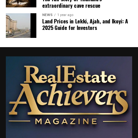
Speaking at the ceremony, the President of the Remo
extraordinary cave rescue
Secondary School Old Students’ Association (RSSOSA),
NEWS
1 year ago
Sir Aare Adetola Emmanuelking KOF, congratulated the
Land Prices in Lekki, Ajah, and Ikoyi: A
graduating class and commended the school
2025 Guide for Investors
management, teachers and parents for their roles in
nurturing and guiding the students throughout their
academic journey.
He further expressed appreciation to the Ogun State
Government, ably led by the Executive Governor, His
Excellency, Prince Dapo Abiodun, MFR, CON, for his
administration’s commitment to transforming the
education sector in the state.
He specifically acknowledged the Governor’s Yellow
Revolution initiative, describing it as one of the notable
interventions that has positively impacted the
education sector and contributed to creating a more
conducive environment for learning across public