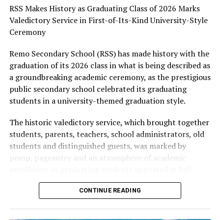
system that equips young people with the knowledge,
RSS Makes History as Graduating Class of 2026 Marks
skills, and values required to thrive in an increasingly
Valedictory Service in First-of-Its-Kind University-Style
dynamic world, describing his contributions as
Ceremony
invaluable to the state’s development agenda.
Remo Secondary School (RSS) has made history with the
As Professor Arigbabu marks another year, Aare Adetola
graduation of its 2026 class in what is being described as
Emmanuelking prayed for renewed strength, divine
a groundbreaking academic ceremony, as the prestigious
wisdom, robust health, and greater accomplishments,
public secondary school celebrated its graduating
expressing confidence that the celebrant’s passion for
students in a university-themed graduation style.
educational advancement would continue to shape lives
The historic valedictory service, which brought together
and inspire generations.
students, parents, teachers, school administrators, old
He wished the Commissioner a memorable birthday
students and distinguished guests, was marked by
celebration and many more years of impactful service to
pomp, pageantry and an atmosphere of academic
Ogun State, Nigeria, and humanity.
excellence, as graduating students appeared in full
academic graduation gowns, caps and other traditional
CONTINUE READING
graduation regalia.
In a striking departure from conventional valedictory