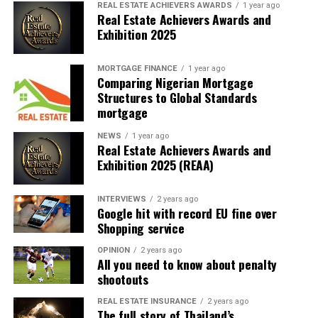
REAL ESTATE ACHIEVERS AWARDS
1 year ago
Real Estate Achievers Awards and
Another major highlight of the ceremony was the
Exhibition 2025
presentation of awards to deserving students in
recognition of outstanding morals, good character and
MORTGAGE FINANCE
1 year ago
exemplary conduct. The awards, which cut across
Comparing Nigerian Mortgage
various categories, celebrated students who
Structures to Global Standards
distinguished themselves not only through academic
mortgage
pursuits, but also through positive character traits,
NEWS
1 year ago
discipline, responsibility and good morals.
Real Estate Achievers Awards and
Exhibition 2025 (REAA)
In a further demonstration of its commitment to the
future of the graduating students and the advancement
INTERVIEWS
2 years ago
of education, Hope Bridge Social Impact Foundation
Google hit with record EU fine over
awarded full higher education scholarships to about 25
Shopping service
deserving students. The scholarship awards will support
OPINION
2 years ago
the beneficiaries in pursuing their tertiary education,
All you need to know about penalty
providing them with an opportunity to further their
shootouts
academic aspirations and achieve their full potential.
REAL ESTATE INSURANCE
2 years ago
The full story of Thailand’s