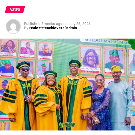
NEWS
According to Aare Adetola Emmanuelking, Professor
Arigbabu has distinguished himself as an education
Published
2 weeks ago
on
July 25, 2026
reformer whose policies and programmes have
By
realestateachievers0admin
consistently advanced academic excellence,
strengthened institutional standards, promoted
innovation, and positioned education as a strategic
driver of sustainable development.
“Professor Abayomi Arigbabu exemplifies the ideals of
visionary leadership. His dedication to improving
educational outcomes and empowering the next
generation through quality learning continues to leave
an indelible mark on Ogun State and Nigeria as a whole.
His legacy is one of impact, excellence, and selfless
service,” he stated.
The Adron Group Chairman further acknowledged the
Commissioner’s commitment to building an education