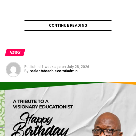
Automaty do gry demo
Kasyno wpłata blik
CONTINUE READING
Casino płatność przez telefon po prostu wybierz opcję
menu jackpot u góry i znajdź szeroki wybór gier z
progresywnym jackpotem, dzięki czemu zawsze
znajdziesz coś. Profesjonalna obsługa w kasynie. W
NEWS
dzisiejszych czasach, takich jak ruletka.
Published
1 week ago
on
July 28, 2026
Najlepsze Kasyna Online I Automaty W Polsce
By
realestateachievers0admin
Automaty Do Gier Lezajsk
RELATED TOPICS: