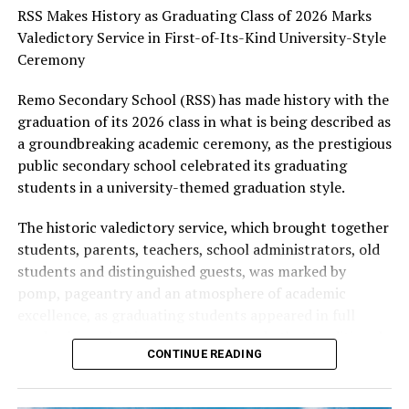
system that equips young people with the knowledge,
RSS Makes History as Graduating Class of 2026 Marks
skills, and values required to thrive in an increasingly
Valedictory Service in First-of-Its-Kind University-Style
dynamic world, describing his contributions as
Ceremony
invaluable to the state’s development agenda.
Remo Secondary School (RSS) has made history with the
As Professor Arigbabu marks another year, Aare Adetola
graduation of its 2026 class in what is being described as
Emmanuelking prayed for renewed strength, divine
a groundbreaking academic ceremony, as the prestigious
wisdom, robust health, and greater accomplishments,
public secondary school celebrated its graduating
expressing confidence that the celebrant’s passion for
students in a university-themed graduation style.
educational advancement would continue to shape lives
The historic valedictory service, which brought together
and inspire generations.
students, parents, teachers, school administrators, old
He wished the Commissioner a memorable birthday
students and distinguished guests, was marked by
celebration and many more years of impactful service to
pomp, pageantry and an atmosphere of academic
Ogun State, Nigeria, and humanity.
excellence, as graduating students appeared in full
academic graduation gowns, caps and other traditional
CONTINUE READING
graduation regalia.
In a striking departure from conventional valedictory