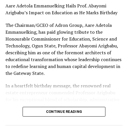
Aare Adetola Emmanuelking Hails Prof. Abayomi
Arigbabu’s Impact on Education as He Marks Birthday
The Chairman/GCEO of Adron Group, Aare Adetola
Emmanuelking, has paid glowing tribute to the
Honourable Commissioner for Education, Science and
Technology, Ogun State, Professor Abayomi Arigbabu,
describing him as one of the foremost architects of
educational transformation whose leadership continues
to redefine learning and human capital development in
the Gateway State.
In a heartfelt birthday message, the renowned real
estate entrepreneur commended Professor Arigbabu
for his exceptional blend of scholarship, administrative
excellence, and visionary public service, noting that his
CONTINUE READING
stewardship of the education sector has continued to
inspire confidence in the future of education in Ogun
State.