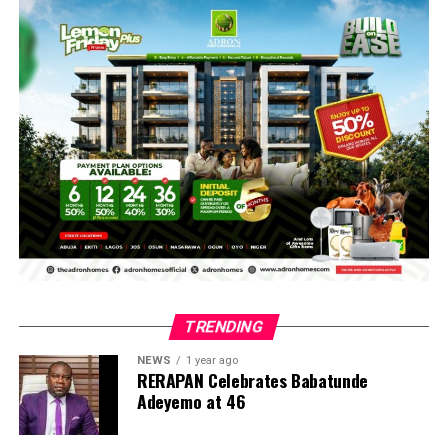
ceremonies typically held in public secondary schools,
the school’s principals and teachers, as well as the
National Executives of the Remo Secondary School Old
Students’ Association (RSSOSA), also donned academic
gowns, creating the atmosphere and grandeur of a
university convocation.
The remarkable initiative transformed the valedictory
service into a memorable graduation experience for the
students and marked a significant milestone in the
history of Remo Secondary School, Ogun State and,
potentially, the Nigerian public school system.
The ceremony was not only a celebration of the
TRENDING
completion of secondary education, but also a
deliberate effort to instil in the graduating students a
NEWS
1 year ago
RERAPAN Celebrates Babatunde
sense of pride, achievement and responsibility as they
Adeyemo at 46
prepare to transition into higher education and the
next phase of their lives.