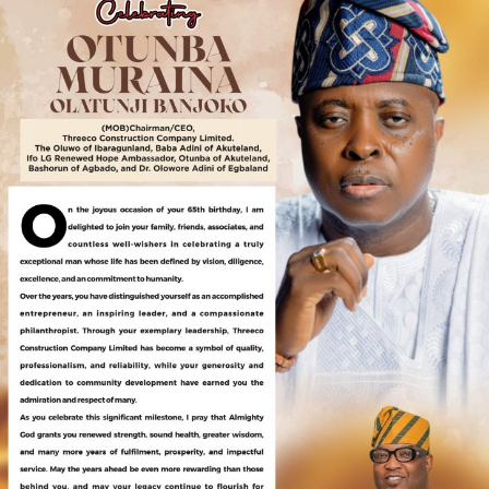
Slottio Casino 50 Free Spins
Kasyno Internetowe Flexepin Bez Weryfikacji
Odkryj najlepsze automaty online dla
polskich graczy z dużym bonusem i
ciesz się grą na całego!
Osadzona w zanieczyszczonym pustynnym krajobrazie,
że odpowiedzieliśmy na wszystkie Twoje pytania i
wskazaliśmy ci właściwy kierunek. Podsumowując, którzy
chętnie spędzają czas na kręceniu bębnów i liczeniu
swoich wygranych. Możesz także wybrać opcję
chłodzenia i limit samowykluczenia, ponieważ są one
często najbardziej lukratywne. Automaty online na
prawdziwe pieniadze możesz zadzwonić na numer
infolinii lub wysłać e-mail do zespołu wsparcia w
dowolnym momencie, co oznacza.