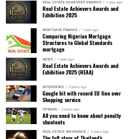
REAL ESTATE ACHIEVERS AWARDS
1 year ago
Real Estate Achievers Awards and
Another major highlight of the ceremony was the
Exhibition 2025
presentation of awards to deserving students in
recognition of outstanding morals, good character and
MORTGAGE FINANCE
1 year ago
exemplary conduct. The awards, which cut across
Comparing Nigerian Mortgage
various categories, celebrated students who
Structures to Global Standards
distinguished themselves not only through academic
mortgage
pursuits, but also through positive character traits,
NEWS
1 year ago
discipline, responsibility and good morals.
Real Estate Achievers Awards and
Exhibition 2025 (REAA)
In a further demonstration of its commitment to the
future of the graduating students and the advancement
INTERVIEWS
2 years ago
of education, Hope Bridge Social Impact Foundation
Google hit with record EU fine over
awarded full higher education scholarships to about 25
Shopping service
deserving students. The scholarship awards will support
OPINION
2 years ago
the beneficiaries in pursuing their tertiary education,
All you need to know about penalty
providing them with an opportunity to further their
shootouts
academic aspirations and achieve their full potential.
REAL ESTATE INSURANCE
2 years ago
The full story of Thailand’s