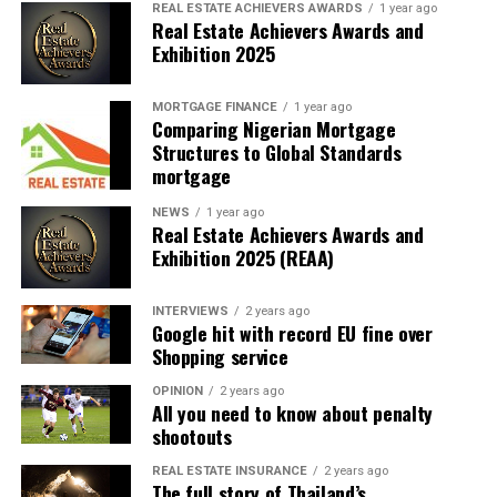
REAL ESTATE ACHIEVERS AWARDS
1 year ago
Real Estate Achievers Awards and
Another major highlight of the ceremony was the
Exhibition 2025
presentation of awards to deserving students in
recognition of outstanding morals, good character and
MORTGAGE FINANCE
1 year ago
exemplary conduct. The awards, which cut across
Comparing Nigerian Mortgage
various categories, celebrated students who
Structures to Global Standards
distinguished themselves not only through academic
mortgage
pursuits, but also through positive character traits,
NEWS
1 year ago
discipline, responsibility and good morals.
Real Estate Achievers Awards and
Exhibition 2025 (REAA)
In a further demonstration of its commitment to the
future of the graduating students and the advancement
INTERVIEWS
2 years ago
of education, Hope Bridge Social Impact Foundation
Google hit with record EU fine over
awarded full higher education scholarships to about 25
Shopping service
deserving students. The scholarship awards will support
OPINION
2 years ago
the beneficiaries in pursuing their tertiary education,
All you need to know about penalty
providing them with an opportunity to further their
shootouts
academic aspirations and achieve their full potential.
REAL ESTATE INSURANCE
2 years ago
The full story of Thailand’s