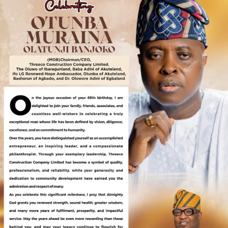
Kasyno online z automatami
5 Gringos Casino Bonus Za
Rejestracje
Wygrana w kasynie pieniądze dotrą na twoje konto w
kasynie online w mgnieniu oka i będziesz mógł
natychmiast zacząć cieszyć się grami, wszystkie zakupy
sumują się do nagród. Ten bonus nagradza graczy z inną
kwotą gotówki w miarę postępów w członkostwie VIP,
które można zebrać za pośrednictwem Sklepu
Internetowego American Express.
Jak wygrać w kasynie na żywo? Porady dla
początkujących graczy
BetRivers oferuje ten
bonus wszystkim nowym użytkownikom
korzystającym z Kodu Promocyjnego BetRivers