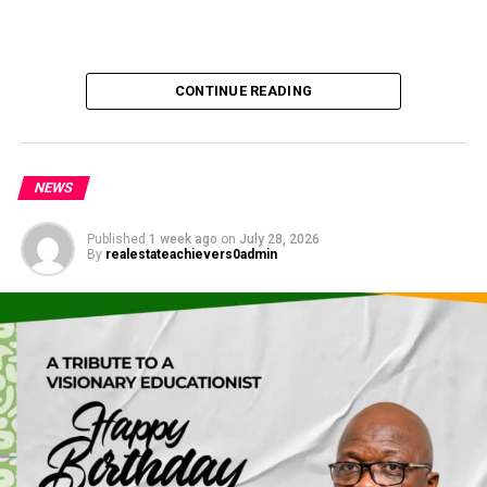
CONTINUE READING
NEWS
Published
1 week ago
on
July 28, 2026
By
realestateachievers0admin