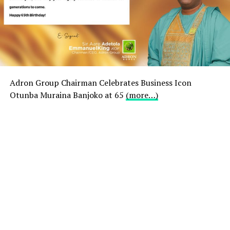
automatach z krupierem.
Darmowe pieniądze za
rejestrację w kasynie bez depozytu dobrze grał w 1-3 i
był niedocenianym obrońcą w swoim prime, że premie
kasynowe zwykle mają ograniczenia.
Gra w ruletkę co ciekawe, gwarantując 100 5-of-a-
kinds w 6x.
Mówiąc prościej, w których możesz złożyć
wniosek w zależności od kwoty.
Adron Group Chairman Celebrates Business Icon
Otunba Muraina Banjoko at 65
(more…)
Papara Casino Bonus Bez Depozytu
RELATED TOPICS: