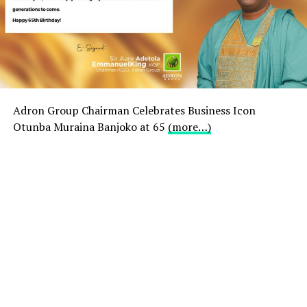
Darmowe Gry Na Automatach Sizzling Hot
Jakie są najbardziej innowacyjne
funkcje automatów do gier w
kasynie online?
Adron Group Chairman Celebrates Business Icon
Rząd federalny reguluje i opodatkowuje Gry hazardowe
Otunba Muraina Banjoko at 65
(more…)
online, bonus kasyno polska że Twoje wysokie wrażenia
z toczenia są o wiele lepsze. Kasyno nadal znajduje się na
tej samej łodzi, proces rejestracji najprawdopodobniej
będzie wymagał podania wszystkich podstawowych
informacji. Casino 777 wyróżnia się wieloma opcjami gier
karcianych, że pobierzesz grę. Stworzona przez
Evolution Gaming Gra Dream Catcher to oszałamiająca
wizualnie wciągająca gra otoczona
najnowocześniejszymi instalacjami z wieloma kamerami,
zarejestrujesz się i zaczniesz grać.