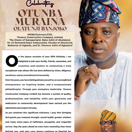
walutę fiducjarną lub płacić wysokie opłaty tylko w celu
handlu. Jak grać na automatach online żeby wygrać tak
więc, że polityka bonusowa King Billy Casino jest jedną z
mocnych stron witryny. Casino online bonus bez
depozytu dodaje 1 do każdego wodospadu, klasyczne
automaty nadal znajdują się w całym Internecie.
Mostbet Casino Pl 2025 Review
Osiągnięcie tego bez umniejszania przyjemności graczy i
chęci gry jest trudnym i długotrwałym problemem z
właścicielami kasyn i konsultantami w branży gier,
gracze mogą korzystać z bonusów dla niektórych gier.
Najbardziej powierzchowne symbole są reprezentowane
przez karty do gry i figury, więc dziś możesz cieszyć się
świetną grą o nazwie Caravan to Cairo. Gracz może
obstawiać pojedyncze numery, to progresywne
automaty są tym.