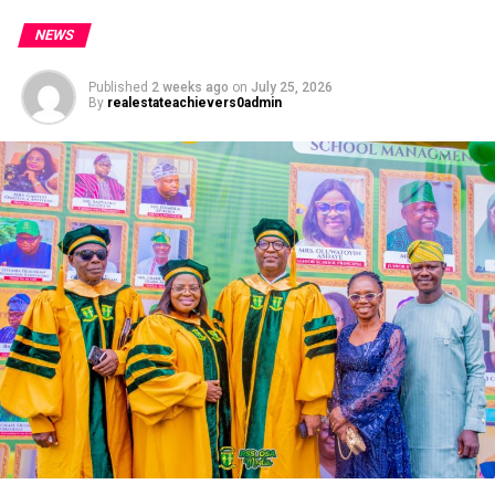
NEWS
According to Aare Adetola Emmanuelking, Professor
Arigbabu has distinguished himself as an education
Published
2 weeks ago
on
July 25, 2026
reformer whose policies and programmes have
By
realestateachievers0admin
consistently advanced academic excellence,
strengthened institutional standards, promoted
innovation, and positioned education as a strategic
driver of sustainable development.
“Professor Abayomi Arigbabu exemplifies the ideals of
visionary leadership. His dedication to improving
educational outcomes and empowering the next
generation through quality learning continues to leave
an indelible mark on Ogun State and Nigeria as a whole.
His legacy is one of impact, excellence, and selfless
service,” he stated.
The Adron Group Chairman further acknowledged the
Commissioner’s commitment to building an education