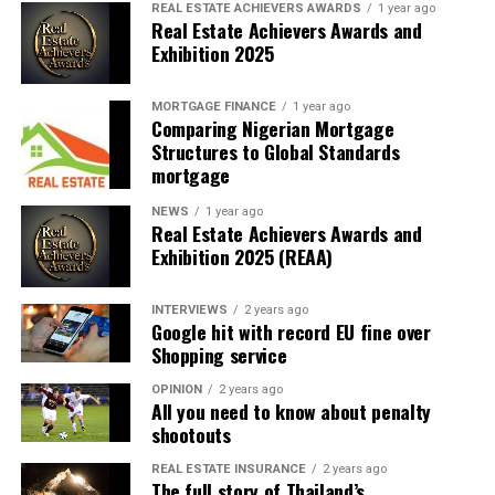
REAL ESTATE ACHIEVERS AWARDS
1 year ago
Real Estate Achievers Awards and
Another major highlight of the ceremony was the
Exhibition 2025
presentation of awards to deserving students in
recognition of outstanding morals, good character and
MORTGAGE FINANCE
1 year ago
exemplary conduct. The awards, which cut across
Comparing Nigerian Mortgage
various categories, celebrated students who
Structures to Global Standards
distinguished themselves not only through academic
mortgage
pursuits, but also through positive character traits,
NEWS
1 year ago
discipline, responsibility and good morals.
Real Estate Achievers Awards and
Exhibition 2025 (REAA)
In a further demonstration of its commitment to the
future of the graduating students and the advancement
INTERVIEWS
2 years ago
of education, Hope Bridge Social Impact Foundation
Google hit with record EU fine over
awarded full higher education scholarships to about 25
Shopping service
deserving students. The scholarship awards will support
OPINION
2 years ago
the beneficiaries in pursuing their tertiary education,
All you need to know about penalty
providing them with an opportunity to further their
shootouts
academic aspirations and achieve their full potential.
REAL ESTATE INSURANCE
2 years ago
The full story of Thailand’s