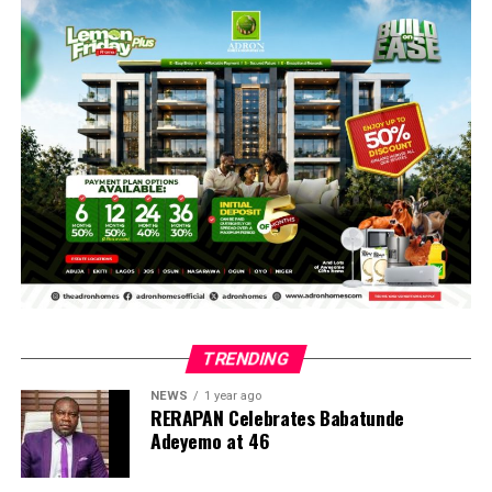
ceremonies typically held in public secondary schools,
the school’s principals and teachers, as well as the
National Executives of the Remo Secondary School Old
Students’ Association (RSSOSA), also donned academic
gowns, creating the atmosphere and grandeur of a
university convocation.
The remarkable initiative transformed the valedictory
service into a memorable graduation experience for the
students and marked a significant milestone in the
history of Remo Secondary School, Ogun State and,
potentially, the Nigerian public school system.
The ceremony was not only a celebration of the
TRENDING
completion of secondary education, but also a
deliberate effort to instil in the graduating students a
NEWS
1 year ago
RERAPAN Celebrates Babatunde
sense of pride, achievement and responsibility as they
Adeyemo at 46
prepare to transition into higher education and the
next phase of their lives.