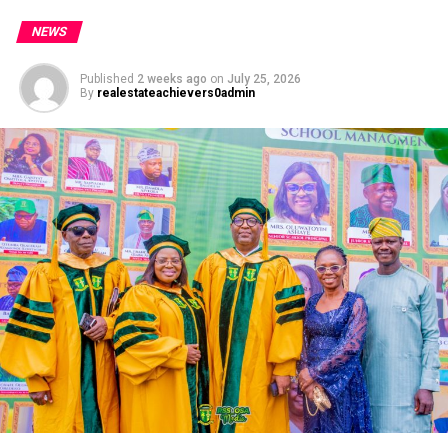
NEWS
According to Aare Adetola Emmanuelking, Professor
Arigbabu has distinguished himself as an education
Published
2 weeks ago
on
July 25, 2026
reformer whose policies and programmes have
By
realestateachievers0admin
consistently advanced academic excellence,
strengthened institutional standards, promoted
innovation, and positioned education as a strategic
driver of sustainable development.
“Professor Abayomi Arigbabu exemplifies the ideals of
visionary leadership. His dedication to improving
educational outcomes and empowering the next
generation through quality learning continues to leave
an indelible mark on Ogun State and Nigeria as a whole.
His legacy is one of impact, excellence, and selfless
service,” he stated.
The Adron Group Chairman further acknowledged the
Commissioner’s commitment to building an education