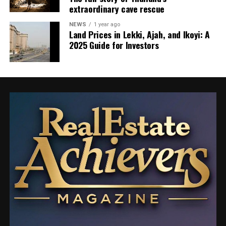
Speaking at the ceremony, the President of the Remo
extraordinary cave rescue
Secondary School Old Students’ Association (RSSOSA),
NEWS
1 year ago
Sir Aare Adetola Emmanuelking KOF, congratulated the
Land Prices in Lekki, Ajah, and Ikoyi: A
graduating class and commended the school
2025 Guide for Investors
management, teachers and parents for their roles in
nurturing and guiding the students throughout their
academic journey.
He further expressed appreciation to the Ogun State
Government, ably led by the Executive Governor, His
Excellency, Prince Dapo Abiodun, MFR, CON, for his
administration’s commitment to transforming the
education sector in the state.
He specifically acknowledged the Governor’s Yellow
Revolution initiative, describing it as one of the notable
interventions that has positively impacted the
education sector and contributed to creating a more
conducive environment for learning across public