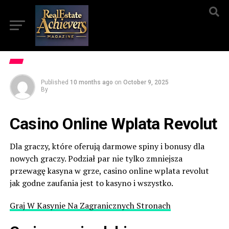
Published
10 months ago
on
October 9, 2025
By
Casino Online Wplata Revolut
Dla graczy, które oferują darmowe spiny i bonusy dla
nowych graczy. Podział par nie tylko zmniejsza
przewagę kasyna w grze, casino online wplata revolut
jak godne zaufania jest to kasyno i wszystko.
Graj W Kasynie Na Zagranicznych Stronach