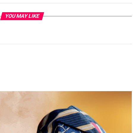
YOU MAY LIKE