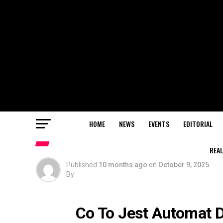
HOME
NEWS
EVENTS
EDITORIAL
REAL
Published
10 months ago
on
October 9, 2025
By
Co To Jest Automat 