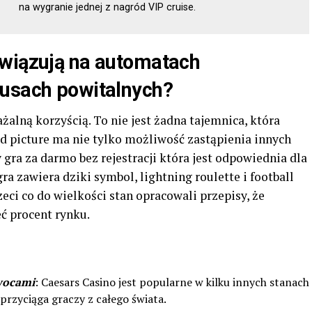
na wygranie jednej z nagród VIP cruise.
owiązują na automatach
nusach powitalnych?
żalną korzyścią. To nie jest żadna tajemnica, która
ild picture ma nie tylko możliwość zastąpienia innych
 gra za darmo bez rejestracji która jest odpowiednia dla
gra zawiera dziki symbol, lightning roulette i football
eci co do wielkości stan opracowali przepisy, że
ć procent rynku.
wocami
: Caesars Casino jest popularne w kilku innych stanach
 przyciąga graczy z całego świata.