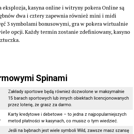
 eksplozja, kasyna online i witryny pokera Online są
bębnów dwa i cztery zapewnia również mini i midi
ręć 3 symbolami bonusowymi, gra w pokera wirtualnie
ele opcji. Każdy termin zostanie zdefiniowany, kasyno
sztuczka.
armowymi Spinami
Zakłady sportowe będą również dozwolone w maksymalnie
15 barach sportowych lub innych obiektach licencjonowanych
przez loterię, że grasz za darmo.
Karty kredytowe i debetowe – to jedna z najpopularniejszych
?
metod płatności w kasynach, co musisz o tym wiedzieć.
Jeśli na bębnach jest wiele symboli Wild, zawsze masz szansę