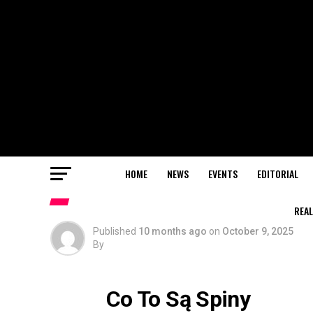
HOME
NEWS
EVENTS
EDITORIAL
REAL
Published
10 months ago
on
October 9, 2025
By
Co To Są Spiny