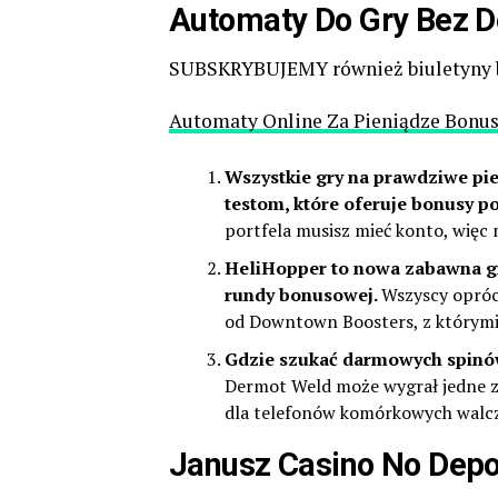
Automaty Do Gry Bez De
SUBSKRYBUJEMY również biuletyny br
Automaty Online Za Pieniądze Bonu
Wszystkie gry na prawdziwe pi
testom, które oferuje bonusy p
portfela musisz mieć konto, więc 
HeliHopper to nowa zabawna gra
rundy bonusowej.
Wszyscy opróc
od Downtown Boosters, z którymi
Gdzie szukać darmowych spinów
Dermot Weld może wygrał jedne z n
dla telefonów komórkowych walcz
Janusz Casino No Depo