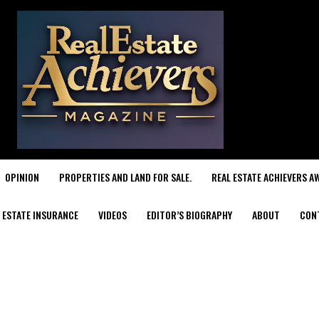
OPINION
PROPERTIES AND LAND FOR SALE.
REAL ESTATE ACHIEVERS A
 ESTATE INSURANCE
VIDEOS
EDITOR’S BIOGRAPHY
ABOUT
CON