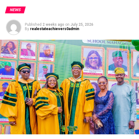
NEWS
According to Aare Adetola Emmanuelking, Professor
Arigbabu has distinguished himself as an education
Published
2 weeks ago
on
July 25, 2026
reformer whose policies and programmes have
By
realestateachievers0admin
consistently advanced academic excellence,
strengthened institutional standards, promoted
innovation, and positioned education as a strategic
driver of sustainable development.
“Professor Abayomi Arigbabu exemplifies the ideals of
visionary leadership. His dedication to improving
educational outcomes and empowering the next
generation through quality learning continues to leave
an indelible mark on Ogun State and Nigeria as a whole.
His legacy is one of impact, excellence, and selfless
service,” he stated.
The Adron Group Chairman further acknowledged the
Commissioner’s commitment to building an education