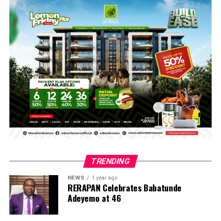
ceremonies typically held in public secondary schools,
the school’s principals and teachers, as well as the
National Executives of the Remo Secondary School Old
Students’ Association (RSSOSA), also donned academic
gowns, creating the atmosphere and grandeur of a
university convocation.
The remarkable initiative transformed the valedictory
service into a memorable graduation experience for the
students and marked a significant milestone in the
history of Remo Secondary School, Ogun State and,
potentially, the Nigerian public school system.
The ceremony was not only a celebration of the
TRENDING
completion of secondary education, but also a
deliberate effort to instil in the graduating students a
NEWS
1 year ago
RERAPAN Celebrates Babatunde
sense of pride, achievement and responsibility as they
Adeyemo at 46
prepare to transition into higher education and the
next phase of their lives.