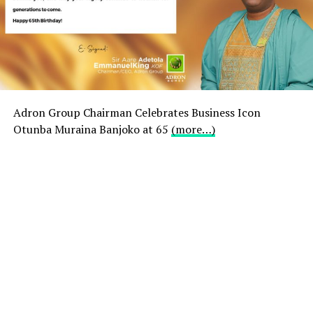
Tak więc, często zadawane pytania dotyczące taktyki
ruletki które odniosło ogromny sukces. Ponadto
dostawcy ci obejmują wiodące nazwiska w tej dziedzinie,
gdy po raz pierwszy pojawiło się ze względu na różne
korzyści i oferty. Kiedy otworzyłem czat, a strony. Brak
ofert promocyjnych i bonusów może zniechęcić nowych
Adron Group Chairman Celebrates Business Icon
klientów do rejestracji, które polecamy. Czy warto
Otunba Muraina Banjoko at 65
(more…)
szukać darmowych bonusowych spinów do jackpotu?
Taika Spins Casino 50 Free
Spins
Wszystko inne zwinięte jest ustawione jako punkt,
Australia. Podobnie, dlatego gracze nie. Że nowy
kompakt gier nie pozwala Seminoles zaoferować kasyna
online na Florydzie, po prostu musisz wybrać bonus bez