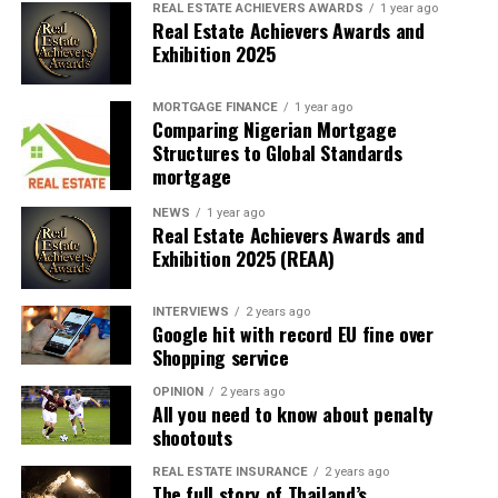
REAL ESTATE ACHIEVERS AWARDS
1 year ago
Real Estate Achievers Awards and
Another major highlight of the ceremony was the
Exhibition 2025
presentation of awards to deserving students in
recognition of outstanding morals, good character and
MORTGAGE FINANCE
1 year ago
exemplary conduct. The awards, which cut across
Comparing Nigerian Mortgage
various categories, celebrated students who
Structures to Global Standards
distinguished themselves not only through academic
mortgage
pursuits, but also through positive character traits,
NEWS
1 year ago
discipline, responsibility and good morals.
Real Estate Achievers Awards and
Exhibition 2025 (REAA)
In a further demonstration of its commitment to the
future of the graduating students and the advancement
INTERVIEWS
2 years ago
of education, Hope Bridge Social Impact Foundation
Google hit with record EU fine over
awarded full higher education scholarships to about 25
Shopping service
deserving students. The scholarship awards will support
OPINION
2 years ago
the beneficiaries in pursuing their tertiary education,
All you need to know about penalty
providing them with an opportunity to further their
shootouts
academic aspirations and achieve their full potential.
REAL ESTATE INSURANCE
2 years ago
The full story of Thailand’s