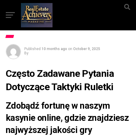
Published
10 months ago
on
October 9, 2025
By
Często Zadawane Pytania
Dotyczące Taktyki Ruletki
Zdobądź fortunę w naszym
kasynie online, gdzie znajdziesz
najwyższej jakości gry