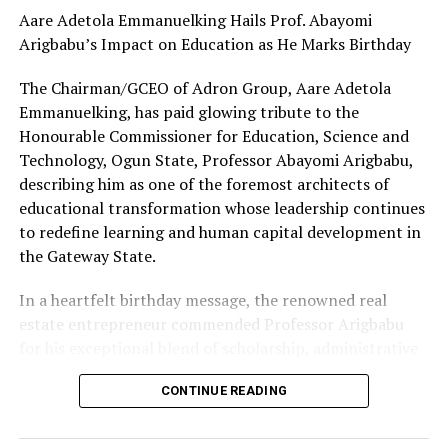
Aare Adetola Emmanuelking Hails Prof. Abayomi
Arigbabu’s Impact on Education as He Marks Birthday
The Chairman/GCEO of Adron Group, Aare Adetola
Emmanuelking, has paid glowing tribute to the
Honourable Commissioner for Education, Science and
Technology, Ogun State, Professor Abayomi Arigbabu,
describing him as one of the foremost architects of
educational transformation whose leadership continues
to redefine learning and human capital development in
the Gateway State.
In a heartfelt birthday message, the renowned real
estate entrepreneur commended Professor Arigbabu
for his exceptional blend of scholarship, administrative
excellence, and visionary public service, noting that his
CONTINUE READING
stewardship of the education sector has continued to
inspire confidence in the future of education in Ogun
State.