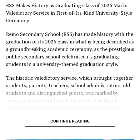
system that equips young people with the knowledge,
RSS Makes History as Graduating Class of 2026 Marks
skills, and values required to thrive in an increasingly
Valedictory Service in First-of-Its-Kind University-Style
dynamic world, describing his contributions as
Ceremony
invaluable to the state’s development agenda.
Remo Secondary School (RSS) has made history with the
As Professor Arigbabu marks another year, Aare Adetola
graduation of its 2026 class in what is being described as
Emmanuelking prayed for renewed strength, divine
a groundbreaking academic ceremony, as the prestigious
wisdom, robust health, and greater accomplishments,
public secondary school celebrated its graduating
expressing confidence that the celebrant’s passion for
students in a university-themed graduation style.
educational advancement would continue to shape lives
The historic valedictory service, which brought together
and inspire generations.
students, parents, teachers, school administrators, old
He wished the Commissioner a memorable birthday
students and distinguished guests, was marked by
celebration and many more years of impactful service to
pomp, pageantry and an atmosphere of academic
Ogun State, Nigeria, and humanity.
excellence, as graduating students appeared in full
academic graduation gowns, caps and other traditional
CONTINUE READING
graduation regalia.
In a striking departure from conventional valedictory