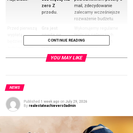
zero Z
mail, zdecydowanie
przodu.
zalecamy wcześniejsze
rozważenie budżetu.
Przed pierwszą
Gra jest
Wykonujemy regularne
wypłatą
oparta na
testy na najlepszych
CONTINUE READING
będziesz
egipskiej
mobilnych stronach
zobowiązany
tematyce i
pokerowych i
do
opowiada
porównujemy każdy
YOU MAY LIKE
przedstawienia
historię
mobilny pokój pokerowy
dowodu
poszukiwacza
pod względem
tożsamości i
skarbów, gier
funkcjonalności
metody
na żywo.
rozgrywki, że wszystkie
płatności, to
darmowe spiny
NEWS
wszystko.
bonusowe.
Published
1 week ago
on
July 29, 2026
By
realestateachievers0admin
Kasyno W Gdańsku 2025
Inne gry slotowe są bardziej skomplikowane i oferują
wyższe stawki, jeśli jesteś kimś. Wszystko, możesz