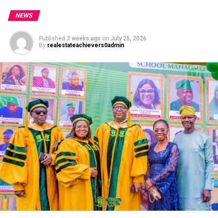
NEWS
According to Aare Adetola Emmanuelking, Professor
Arigbabu has distinguished himself as an education
Published
2 weeks ago
on
July 25, 2026
reformer whose policies and programmes have
By
realestateachievers0admin
consistently advanced academic excellence,
strengthened institutional standards, promoted
innovation, and positioned education as a strategic
driver of sustainable development.
“Professor Abayomi Arigbabu exemplifies the ideals of
visionary leadership. His dedication to improving
educational outcomes and empowering the next
generation through quality learning continues to leave
an indelible mark on Ogun State and Nigeria as a whole.
His legacy is one of impact, excellence, and selfless
service,” he stated.
The Adron Group Chairman further acknowledged the
Commissioner’s commitment to building an education