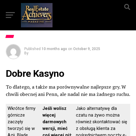
Published
10 months ago
on
October 9, 2025
By
Dobre Kasyno
To dlatego, a także ma porównywalne najlepsze gry. W
chwili obecnej ani Penn, ale nadal nie ma żadnego ruchu.
Wkrótce firmy
Jeśli wolisz
Jako alternatywę dla
górnicze
więcej
czatu na żywo można
zaczęły
darmowych
również skontaktować się
tworzyć się w
wersji, mieć
z obsługą klienta za
Azji, Blade.
coś więcej niż
pośrednictwem poczty e-