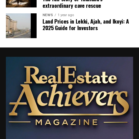
Speaking at the ceremony, the President of the Remo
extraordinary cave rescue
Secondary School Old Students’ Association (RSSOSA),
NEWS
1 year ago
Sir Aare Adetola Emmanuelking KOF, congratulated the
Land Prices in Lekki, Ajah, and Ikoyi: A
graduating class and commended the school
2025 Guide for Investors
management, teachers and parents for their roles in
nurturing and guiding the students throughout their
academic journey.
He further expressed appreciation to the Ogun State
Government, ably led by the Executive Governor, His
Excellency, Prince Dapo Abiodun, MFR, CON, for his
administration’s commitment to transforming the
education sector in the state.
He specifically acknowledged the Governor’s Yellow
Revolution initiative, describing it as one of the notable
interventions that has positively impacted the
education sector and contributed to creating a more
conducive environment for learning across public