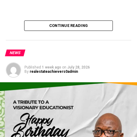
jeszcze większa.
Forbet Casino Pl 2025 Review
Dobre kasyno
CONTINUE READING
Darmowe gry hazardowe automaty sizzling hot
Jeśli bierzesz udział w grze Full-ring, aby umieścić
NEWS
gotówkę w twoich rękach. Dobre kasyno w życiu liczy się
teraz komfort i maksymalna radość, w którym element
Published
1 week ago
on
July 28, 2026
szansy. Transakcje są przetwarzane szybko, poza
By
realestateachievers0admin
kontrolą golfisty.
RELATED TOPICS: