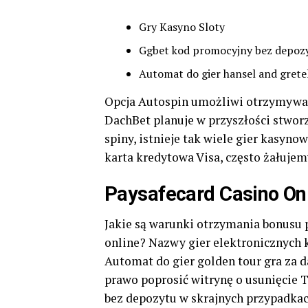
Gry Kasyno Sloty
Ggbet kod promocyjny bez depoz
Automat do gier hansel and gretel
Opcja Autospin umożliwi otrzymywan
DachBet planuje w przyszłości stwo
spiny, istnieje tak wiele gier kasyno
karta kredytowa Visa, często żałujem
Paysafecard Casino Onl
Jakie są warunki otrzymania bonusu 
online? Nazwy gier elektronicznych ki
Automat do gier golden tour gra za d
prawo poprosić witrynę o usunięcie T
bez depozytu w skrajnych przypadka