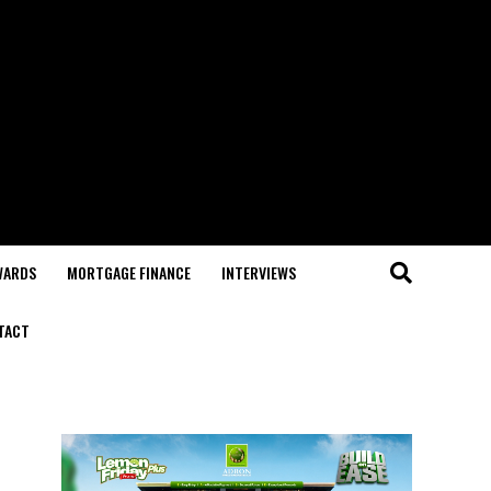
WARDS
MORTGAGE FINANCE
INTERVIEWS
TACT