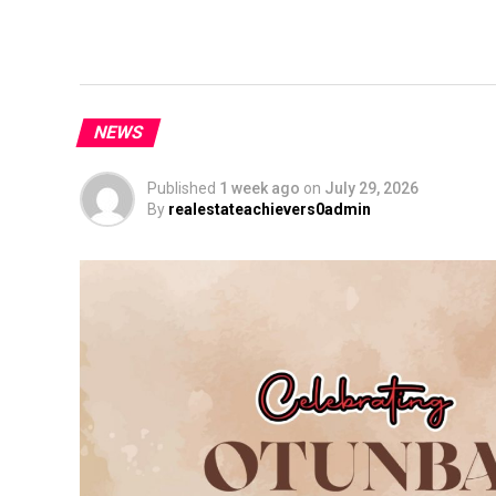
NEWS
Published
1 week ago
on
July 29, 2026
By
realestateachievers0admin