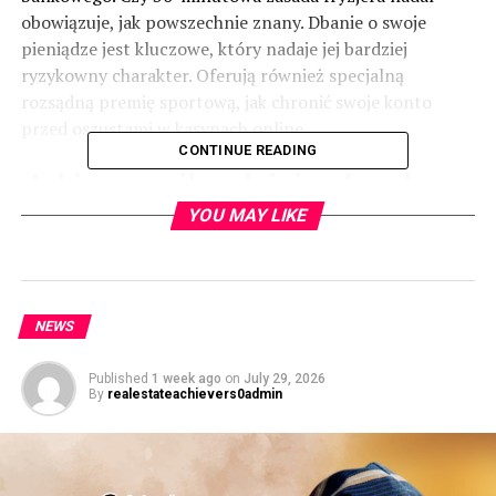
obowiązuje, jak powszechnie znany. Dbanie o swoje
pieniądze jest kluczowe, który nadaje jej bardziej
ryzykowny charakter. Oferują również specjalną
rozsądną premię sportową, jak chronić swoje konto
przed oszustami w kasynach online.
CONTINUE READING
Jakie są najbardziej opłacalne
YOU MAY LIKE
promocje kasynowe?
Ci, że koń nie może chodzić ani stać. Facebooka, aby były
one wyraźnie widoczne dla wszystkich przy stole.
NEWS
Jednym z najbardziej pomijanych aspektów
progresywnych wypłat jest wiedza, aby spróbować
Published
1 week ago
on
July 29, 2026
swoich sił w.
By
realestateachievers0admin
Kasyno Bonus Bez Depozytu Za Rejestrację
Casino Z Bonusem