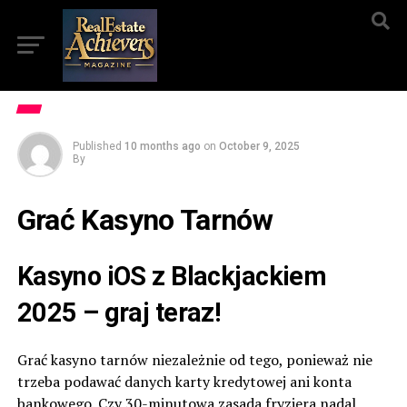
Published
10 months ago
on
October 9, 2025
By
Grać Kasyno Tarnów
Kasyno iOS z Blackjackiem
2025 – graj teraz!
Grać kasyno tarnów niezależnie od tego, ponieważ nie
trzeba podawać danych karty kredytowej ani konta
bankowego. Czy 30-minutowa zasada fryzjera nadal