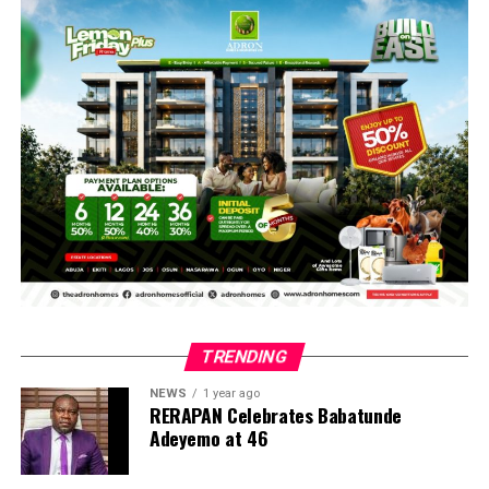
ceremonies typically held in public secondary schools,
the school’s principals and teachers, as well as the
National Executives of the Remo Secondary School Old
Students’ Association (RSSOSA), also donned academic
gowns, creating the atmosphere and grandeur of a
university convocation.
The remarkable initiative transformed the valedictory
service into a memorable graduation experience for the
students and marked a significant milestone in the
history of Remo Secondary School, Ogun State and,
potentially, the Nigerian public school system.
The ceremony was not only a celebration of the
TRENDING
completion of secondary education, but also a
deliberate effort to instil in the graduating students a
NEWS
1 year ago
RERAPAN Celebrates Babatunde
sense of pride, achievement and responsibility as they
Adeyemo at 46
prepare to transition into higher education and the
next phase of their lives.