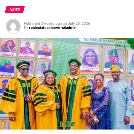
NEWS
According to Aare Adetola Emmanuelking, Professor
Arigbabu has distinguished himself as an education
Published
2 weeks ago
on
July 25, 2026
reformer whose policies and programmes have
By
realestateachievers0admin
consistently advanced academic excellence,
strengthened institutional standards, promoted
innovation, and positioned education as a strategic
driver of sustainable development.
“Professor Abayomi Arigbabu exemplifies the ideals of
visionary leadership. His dedication to improving
educational outcomes and empowering the next
generation through quality learning continues to leave
an indelible mark on Ogun State and Nigeria as a whole.
His legacy is one of impact, excellence, and selfless
service,” he stated.
The Adron Group Chairman further acknowledged the
Commissioner’s commitment to building an education