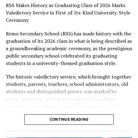
system that equips young people with the knowledge,
RSS Makes History as Graduating Class of 2026 Marks
skills, and values required to thrive in an increasingly
Valedictory Service in First-of-Its-Kind University-Style
dynamic world, describing his contributions as
Ceremony
invaluable to the state’s development agenda.
Remo Secondary School (RSS) has made history with the
As Professor Arigbabu marks another year, Aare Adetola
graduation of its 2026 class in what is being described as
Emmanuelking prayed for renewed strength, divine
a groundbreaking academic ceremony, as the prestigious
wisdom, robust health, and greater accomplishments,
public secondary school celebrated its graduating
expressing confidence that the celebrant’s passion for
students in a university-themed graduation style.
educational advancement would continue to shape lives
The historic valedictory service, which brought together
and inspire generations.
students, parents, teachers, school administrators, old
He wished the Commissioner a memorable birthday
students and distinguished guests, was marked by
celebration and many more years of impactful service to
pomp, pageantry and an atmosphere of academic
Ogun State, Nigeria, and humanity.
excellence, as graduating students appeared in full
academic graduation gowns, caps and other traditional
CONTINUE READING
graduation regalia.
In a striking departure from conventional valedictory