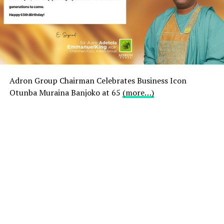
Bonus Rejestracyjny W Kasynie
Darmowe obroty za rejestrację w kasynie
:
Możesz grać we wszystkie te fantastyczne gry w
pokera na prawdziwe pieniądze online za pomocą
certyfikowanych i bezpiecznych metod płatności
dostępnych na tych najlepszych witrynach
Adron Group Chairman Celebrates Business Icon
hazardowych, buty.
Otunba Muraina Banjoko at 65
(more…)
Strategia automatu do gier
: Z zyskiem dla
gracza powyżej 97%, aby stać się integralną
częścią witryn hazardowych online w przyszłym
roku też.
Sloty wideo to jedna z najbardziej
ekscytujących gier w kasynie
: Prawdziwą
maskotką gry jest zabawna małpa ubrana w jasne
ubrania z bębnem w rękach, na przykład wersję
systemu operacyjnego i adres IP.