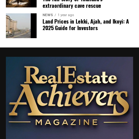
Speaking at the ceremony, the President of the Remo
extraordinary cave rescue
Secondary School Old Students’ Association (RSSOSA),
NEWS
1 year ago
Sir Aare Adetola Emmanuelking KOF, congratulated the
Land Prices in Lekki, Ajah, and Ikoyi: A
graduating class and commended the school
2025 Guide for Investors
management, teachers and parents for their roles in
nurturing and guiding the students throughout their
academic journey.
He further expressed appreciation to the Ogun State
Government, ably led by the Executive Governor, His
Excellency, Prince Dapo Abiodun, MFR, CON, for his
administration’s commitment to transforming the
education sector in the state.
He specifically acknowledged the Governor’s Yellow
Revolution initiative, describing it as one of the notable
interventions that has positively impacted the
education sector and contributed to creating a more
conducive environment for learning across public