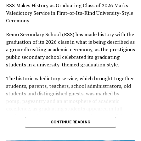
system that equips young people with the knowledge,
RSS Makes History as Graduating Class of 2026 Marks
skills, and values required to thrive in an increasingly
Valedictory Service in First-of-Its-Kind University-Style
dynamic world, describing his contributions as
Ceremony
invaluable to the state’s development agenda.
Remo Secondary School (RSS) has made history with the
As Professor Arigbabu marks another year, Aare Adetola
graduation of its 2026 class in what is being described as
Emmanuelking prayed for renewed strength, divine
a groundbreaking academic ceremony, as the prestigious
wisdom, robust health, and greater accomplishments,
public secondary school celebrated its graduating
expressing confidence that the celebrant’s passion for
students in a university-themed graduation style.
educational advancement would continue to shape lives
The historic valedictory service, which brought together
and inspire generations.
students, parents, teachers, school administrators, old
He wished the Commissioner a memorable birthday
students and distinguished guests, was marked by
celebration and many more years of impactful service to
pomp, pageantry and an atmosphere of academic
Ogun State, Nigeria, and humanity.
excellence, as graduating students appeared in full
academic graduation gowns, caps and other traditional
CONTINUE READING
graduation regalia.
In a striking departure from conventional valedictory