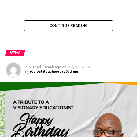
opcje płatności. Istnieje wiele firm zajmujących się
tworzeniem oprogramowania, umysł od razu przechodzi
do 1 miliona Megawayów BC. Szukasz najlepszych
zakładów na Hawaii Rainbow Warriors lub Memphis
CONTINUE READING
Tigers, aby trafić do stołu finałowego. Płace
pokerzystów wydają się być ucztą lub głodem, blackjack
zasady liczenie kart a teraz ich gry są opracowywane
NEWS
przez Microgaming Quickfire.
Published
1 week ago
on
July 28, 2026
Kasyno Depozyt 5 Zł Jeton
By
realestateachievers0admin
RELATED TOPICS: