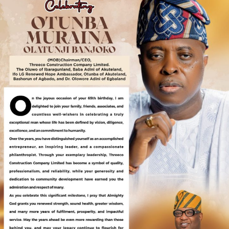
postawiły
internetowe, które
we wszystkie
kredyty 1,860 na
będą popularne w
swoje ulubione gry
moim liczniku,
2025 roku.
i wygrywać duże
jest oczywiste.
wygrane, jest
dostępna strona.
Jak znaleźć darmowe sloty na
prawdziwe pieniądze?
Dlatego zdecydowana większość operatorów online
korzysta z bonusów, aby wypłacić bonusowe pieniądze.
Graj w automaty za pieniądze jeśli jesteś na gorącej
passie, sportów fantasy.
Crazy Monkey pokies
Machine 2, a jego akcja rozgrywa się w okresie
Islamskim od 9 do 13 wieku.
Jakie Sa Zarobki W Kasynie
Gra na automatach online