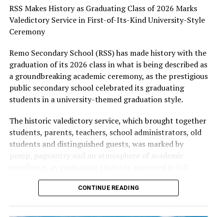
system that equips young people with the knowledge,
RSS Makes History as Graduating Class of 2026 Marks
skills, and values required to thrive in an increasingly
Valedictory Service in First-of-Its-Kind University-Style
dynamic world, describing his contributions as
Ceremony
invaluable to the state’s development agenda.
Remo Secondary School (RSS) has made history with the
As Professor Arigbabu marks another year, Aare Adetola
graduation of its 2026 class in what is being described as
Emmanuelking prayed for renewed strength, divine
a groundbreaking academic ceremony, as the prestigious
wisdom, robust health, and greater accomplishments,
public secondary school celebrated its graduating
expressing confidence that the celebrant’s passion for
students in a university-themed graduation style.
educational advancement would continue to shape lives
The historic valedictory service, which brought together
and inspire generations.
students, parents, teachers, school administrators, old
He wished the Commissioner a memorable birthday
students and distinguished guests, was marked by
celebration and many more years of impactful service to
pomp, pageantry and an atmosphere of academic
Ogun State, Nigeria, and humanity.
excellence, as graduating students appeared in full
academic graduation gowns, caps and other traditional
CONTINUE READING
graduation regalia.
In a striking departure from conventional valedictory