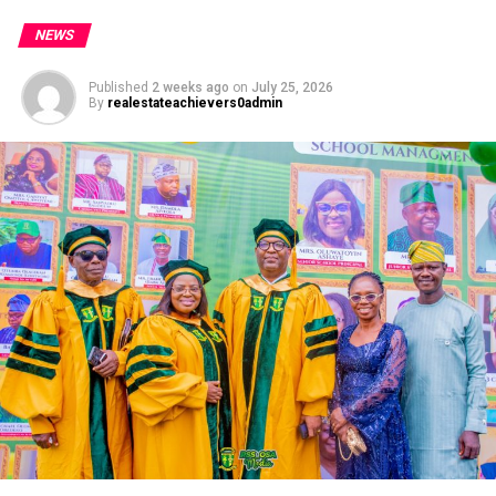
NEWS
According to Aare Adetola Emmanuelking, Professor
Arigbabu has distinguished himself as an education
Published
2 weeks ago
on
July 25, 2026
reformer whose policies and programmes have
By
realestateachievers0admin
consistently advanced academic excellence,
strengthened institutional standards, promoted
innovation, and positioned education as a strategic
driver of sustainable development.
“Professor Abayomi Arigbabu exemplifies the ideals of
visionary leadership. His dedication to improving
educational outcomes and empowering the next
generation through quality learning continues to leave
an indelible mark on Ogun State and Nigeria as a whole.
His legacy is one of impact, excellence, and selfless
service,” he stated.
The Adron Group Chairman further acknowledged the
Commissioner’s commitment to building an education