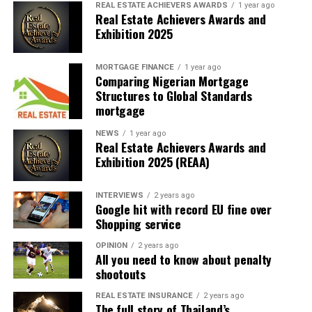
REAL ESTATE ACHIEVERS AWARDS
1 year ago
Real Estate Achievers Awards and
Another major highlight of the ceremony was the
Exhibition 2025
presentation of awards to deserving students in
recognition of outstanding morals, good character and
MORTGAGE FINANCE
1 year ago
exemplary conduct. The awards, which cut across
Comparing Nigerian Mortgage
various categories, celebrated students who
Structures to Global Standards
distinguished themselves not only through academic
mortgage
pursuits, but also through positive character traits,
NEWS
1 year ago
discipline, responsibility and good morals.
Real Estate Achievers Awards and
Exhibition 2025 (REAA)
In a further demonstration of its commitment to the
future of the graduating students and the advancement
INTERVIEWS
2 years ago
of education, Hope Bridge Social Impact Foundation
Google hit with record EU fine over
awarded full higher education scholarships to about 25
Shopping service
deserving students. The scholarship awards will support
OPINION
2 years ago
the beneficiaries in pursuing their tertiary education,
All you need to know about penalty
providing them with an opportunity to further their
shootouts
academic aspirations and achieve their full potential.
REAL ESTATE INSURANCE
2 years ago
The full story of Thailand’s