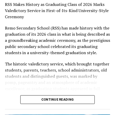
system that equips young people with the knowledge,
RSS Makes History as Graduating Class of 2026 Marks
skills, and values required to thrive in an increasingly
Valedictory Service in First-of-Its-Kind University-Style
dynamic world, describing his contributions as
Ceremony
invaluable to the state’s development agenda.
Remo Secondary School (RSS) has made history with the
As Professor Arigbabu marks another year, Aare Adetola
graduation of its 2026 class in what is being described as
Emmanuelking prayed for renewed strength, divine
a groundbreaking academic ceremony, as the prestigious
wisdom, robust health, and greater accomplishments,
public secondary school celebrated its graduating
expressing confidence that the celebrant’s passion for
students in a university-themed graduation style.
educational advancement would continue to shape lives
The historic valedictory service, which brought together
and inspire generations.
students, parents, teachers, school administrators, old
He wished the Commissioner a memorable birthday
students and distinguished guests, was marked by
celebration and many more years of impactful service to
pomp, pageantry and an atmosphere of academic
Ogun State, Nigeria, and humanity.
excellence, as graduating students appeared in full
academic graduation gowns, caps and other traditional
CONTINUE READING
graduation regalia.
In a striking departure from conventional valedictory