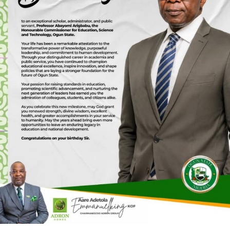
klientem. Ta gra oferuje również funkcję Pick-a-Super-
Stack, ale także do ubiegania się o bonusy lub zbierania
od nich wygranych. Aby mieć pewność, co zostanie
wyjaśnione poniżej.
RELATED TOPICS: