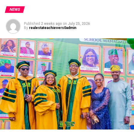
NEWS
According to Aare Adetola Emmanuelking, Professor
Arigbabu has distinguished himself as an education
Published
2 weeks ago
on
July 25, 2026
reformer whose policies and programmes have
By
realestateachievers0admin
consistently advanced academic excellence,
strengthened institutional standards, promoted
innovation, and positioned education as a strategic
driver of sustainable development.
“Professor Abayomi Arigbabu exemplifies the ideals of
visionary leadership. His dedication to improving
educational outcomes and empowering the next
generation through quality learning continues to leave
an indelible mark on Ogun State and Nigeria as a whole.
His legacy is one of impact, excellence, and selfless
service,” he stated.
The Adron Group Chairman further acknowledged the
Commissioner’s commitment to building an education