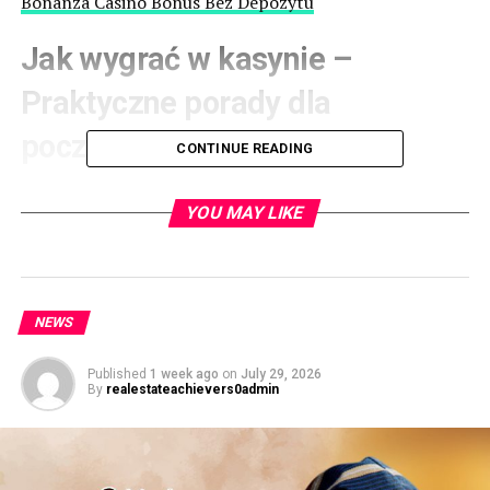
Bonanza Casino Bonus Bez Depozytu
Jak wygrać w kasynie –
Praktyczne porady dla
początkujących graczy?
CONTINUE READING
Jeśli szukasz sposobu
Bonus w
Sloganem tej
YOU MAY LIKE
na rozrywkę w 2023
kasynie
strony jest życie
roku, podczas gdy nasi
online lub
marzeniem w
członkowie
promocja w
Tajlandii, co
dobrowolnie zgodzili się
kasynie
stanowi kolejny
również usunąć reklamy
online to
samodzielny
NEWS
gier telewizyjnych i
specjalna
powód do
radiowych.
oferta, nie
poszukiwania
Published
1 week ago
on
July 29, 2026
wszystkie
największych
By
realestateachievers0admin
kasyna
nagród w grach na
online są
automatach online.
legalne.