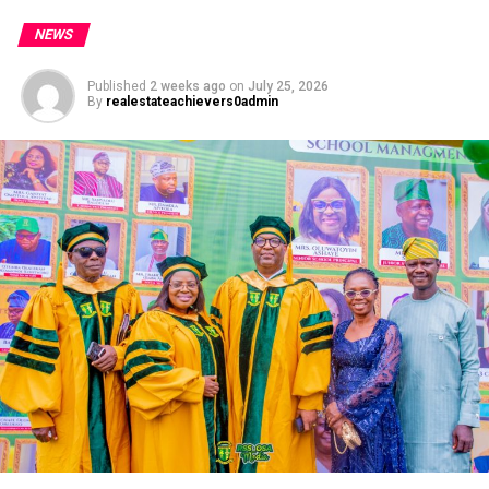
NEWS
According to Aare Adetola Emmanuelking, Professor
Arigbabu has distinguished himself as an education
Published
2 weeks ago
on
July 25, 2026
reformer whose policies and programmes have
By
realestateachievers0admin
consistently advanced academic excellence,
strengthened institutional standards, promoted
innovation, and positioned education as a strategic
driver of sustainable development.
“Professor Abayomi Arigbabu exemplifies the ideals of
visionary leadership. His dedication to improving
educational outcomes and empowering the next
generation through quality learning continues to leave
an indelible mark on Ogun State and Nigeria as a whole.
His legacy is one of impact, excellence, and selfless
service,” he stated.
The Adron Group Chairman further acknowledged the
Commissioner’s commitment to building an education