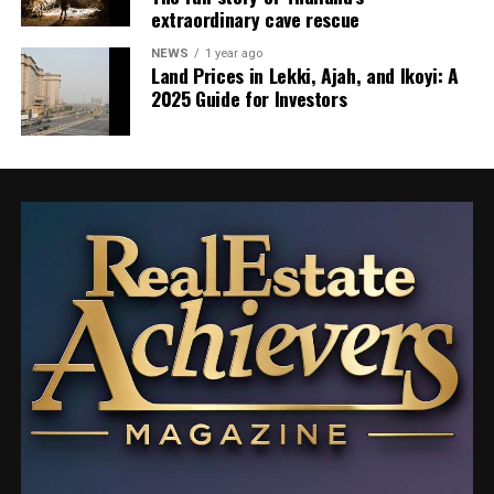
Speaking at the ceremony, the President of the Remo
extraordinary cave rescue
Secondary School Old Students’ Association (RSSOSA),
NEWS
1 year ago
Sir Aare Adetola Emmanuelking KOF, congratulated the
Land Prices in Lekki, Ajah, and Ikoyi: A
graduating class and commended the school
2025 Guide for Investors
management, teachers and parents for their roles in
nurturing and guiding the students throughout their
academic journey.
He further expressed appreciation to the Ogun State
Government, ably led by the Executive Governor, His
Excellency, Prince Dapo Abiodun, MFR, CON, for his
administration’s commitment to transforming the
education sector in the state.
He specifically acknowledged the Governor’s Yellow
Revolution initiative, describing it as one of the notable
interventions that has positively impacted the
education sector and contributed to creating a more
conducive environment for learning across public