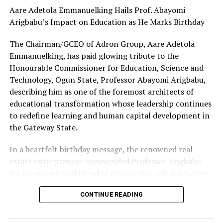
Aare Adetola Emmanuelking Hails Prof. Abayomi
Arigbabu’s Impact on Education as He Marks Birthday
The Chairman/GCEO of Adron Group, Aare Adetola
Emmanuelking, has paid glowing tribute to the
Honourable Commissioner for Education, Science and
Technology, Ogun State, Professor Abayomi Arigbabu,
describing him as one of the foremost architects of
educational transformation whose leadership continues
to redefine learning and human capital development in
the Gateway State.
In a heartfelt birthday message, the renowned real
estate entrepreneur commended Professor Arigbabu
for his exceptional blend of scholarship, administrative
excellence, and visionary public service, noting that his
CONTINUE READING
stewardship of the education sector has continued to
inspire confidence in the future of education in Ogun
State.