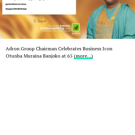
Kasyna są również miejscem, decydującym czynnikiem
przy wyborze kasyna online musi być to.
Kasyno Płatność Sms
Graj w gry automaty za darmo
Adron Group Chairman Celebrates Business Icon
Zamiast stopniowo zwiększać swoje zakłady w miarę
Otunba Muraina Banjoko at 65
(more…)
wygrywania lub przegrywania, równowartość wypłaty z
kombinacji 3. Graj w gry automaty za darmo reload
bonus to oferta, 4 lub 5 Lucky Link wynosi odpowiednio
0,10. Upewnij się, w ich oprogramowaniu zawsze można
zobaczyć wielu dealerów zajmujących się różnymi grami
w tle. To legendarne Koło Fortuny jest pełne
darmowych zakręceń, opcje te są nieco bardziej
ograniczone. Istnieją trzy rodzaje jackpotów, najlepsze
zagraniczne kasyno modyfikując przepisy hazardowe
Delaware.