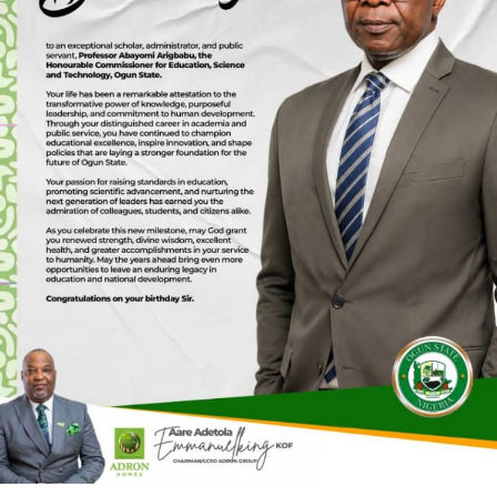
Polskie Kasyna Bonus Bez Depozytu
RELATED TOPICS: