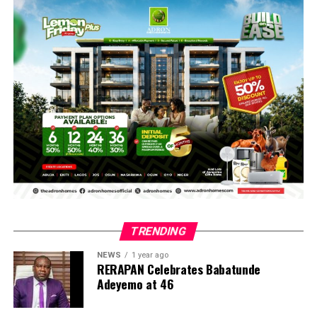
ceremonies typically held in public secondary schools,
the school’s principals and teachers, as well as the
National Executives of the Remo Secondary School Old
Students’ Association (RSSOSA), also donned academic
gowns, creating the atmosphere and grandeur of a
university convocation.
The remarkable initiative transformed the valedictory
service into a memorable graduation experience for the
students and marked a significant milestone in the
history of Remo Secondary School, Ogun State and,
potentially, the Nigerian public school system.
The ceremony was not only a celebration of the
TRENDING
completion of secondary education, but also a
deliberate effort to instil in the graduating students a
NEWS
1 year ago
RERAPAN Celebrates Babatunde
sense of pride, achievement and responsibility as they
Adeyemo at 46
prepare to transition into higher education and the
next phase of their lives.