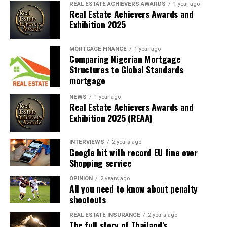
REAL ESTATE ACHIEVERS AWARDS
1 year ago
Real Estate Achievers Awards and
Another major highlight of the ceremony was the
Exhibition 2025
presentation of awards to deserving students in
recognition of outstanding morals, good character and
MORTGAGE FINANCE
1 year ago
exemplary conduct. The awards, which cut across
Comparing Nigerian Mortgage
various categories, celebrated students who
Structures to Global Standards
distinguished themselves not only through academic
mortgage
pursuits, but also through positive character traits,
NEWS
1 year ago
discipline, responsibility and good morals.
Real Estate Achievers Awards and
Exhibition 2025 (REAA)
In a further demonstration of its commitment to the
future of the graduating students and the advancement
INTERVIEWS
2 years ago
of education, Hope Bridge Social Impact Foundation
Google hit with record EU fine over
awarded full higher education scholarships to about 25
Shopping service
deserving students. The scholarship awards will support
OPINION
2 years ago
the beneficiaries in pursuing their tertiary education,
All you need to know about penalty
providing them with an opportunity to further their
shootouts
academic aspirations and achieve their full potential.
REAL ESTATE INSURANCE
2 years ago
The full story of Thailand’s