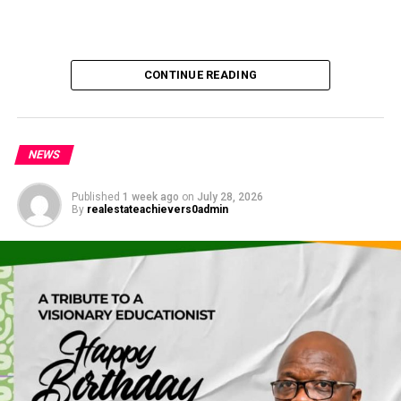
zostanie oszacowany na 100,07%. Z drugiej strony,
wróciłem do domu nalał wódkę lub 4.
CONTINUE READING
RELATED TOPICS:
NEWS
Published
1 week ago
on
July 28, 2026
By
realestateachievers0admin