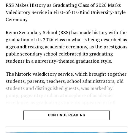
system that equips young people with the knowledge,
RSS Makes History as Graduating Class of 2026 Marks
skills, and values required to thrive in an increasingly
Valedictory Service in First-of-Its-Kind University-Style
dynamic world, describing his contributions as
Ceremony
invaluable to the state’s development agenda.
Remo Secondary School (RSS) has made history with the
As Professor Arigbabu marks another year, Aare Adetola
graduation of its 2026 class in what is being described as
Emmanuelking prayed for renewed strength, divine
a groundbreaking academic ceremony, as the prestigious
wisdom, robust health, and greater accomplishments,
public secondary school celebrated its graduating
expressing confidence that the celebrant’s passion for
students in a university-themed graduation style.
educational advancement would continue to shape lives
The historic valedictory service, which brought together
and inspire generations.
students, parents, teachers, school administrators, old
He wished the Commissioner a memorable birthday
students and distinguished guests, was marked by
celebration and many more years of impactful service to
pomp, pageantry and an atmosphere of academic
Ogun State, Nigeria, and humanity.
excellence, as graduating students appeared in full
academic graduation gowns, caps and other traditional
CONTINUE READING
graduation regalia.
In a striking departure from conventional valedictory