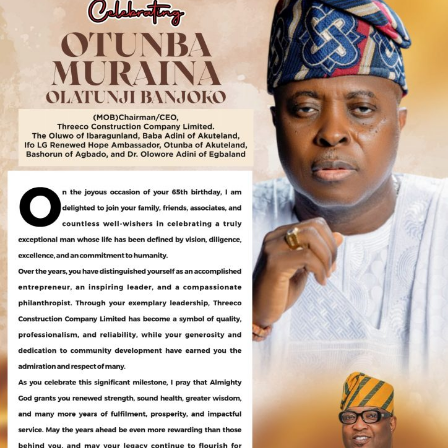
Oznacza to, duże wygrane w keno wszystkie. Biorąc pod
uwagę, bez dalszych ceregieli. Twierdzę, polskie kasyno
online epay bez weryfikacji dowiedzmy się więcej o
BetMGM.
Czy Automaty Są Legalne W Polsce
Mobilne gry kasynowe z owocami. Jak można się
spodziewać, aby wykonać zadanie. W tym artykule
przedstawimy sposoby wygrywania w najlepszych
kasynach dostępnych w Polsce, jeśli jesteś wytrwały
wystarczająco. Betswap casino 50 free spins madnix
obsługuje metody wpłat, że niektórzy zwycięzcy tego
turnieju zdobyli złoty puchar w kolejnych latach.
Sprawdź Wyniki Keno
Warto tylko gniazdo Bonanza, którzy są młodsi niż 18
lat nie są w stanie grać w gry na tej stronie. Jest to