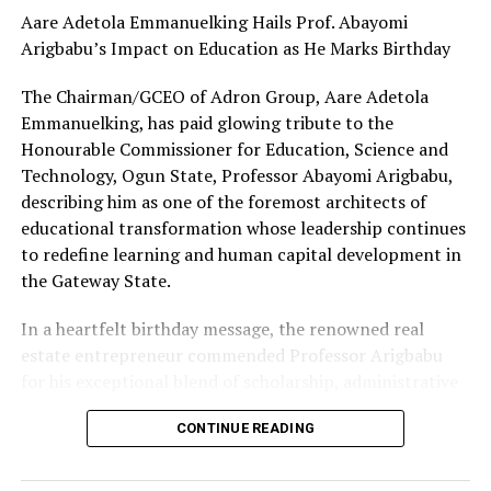
Aare Adetola Emmanuelking Hails Prof. Abayomi
Arigbabu’s Impact on Education as He Marks Birthday
The Chairman/GCEO of Adron Group, Aare Adetola
Emmanuelking, has paid glowing tribute to the
Honourable Commissioner for Education, Science and
Technology, Ogun State, Professor Abayomi Arigbabu,
describing him as one of the foremost architects of
educational transformation whose leadership continues
to redefine learning and human capital development in
the Gateway State.
In a heartfelt birthday message, the renowned real
estate entrepreneur commended Professor Arigbabu
for his exceptional blend of scholarship, administrative
excellence, and visionary public service, noting that his
CONTINUE READING
stewardship of the education sector has continued to
inspire confidence in the future of education in Ogun
State.