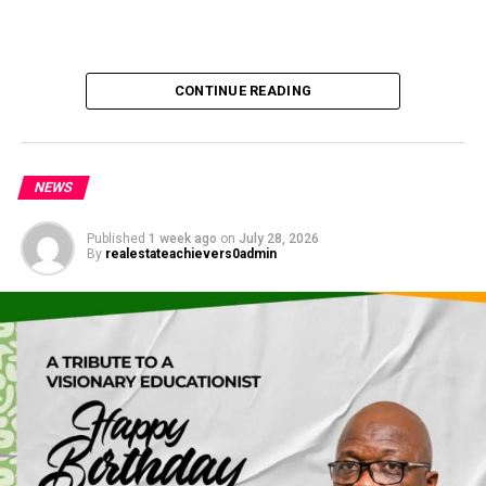
CONTINUE READING
NEWS
Published
1 week ago
on
July 28, 2026
By
realestateachievers0admin