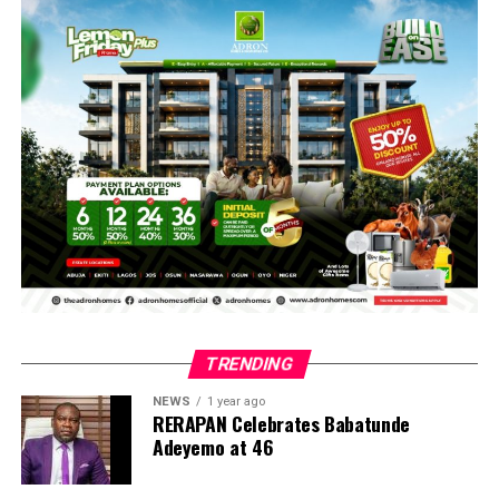
ceremonies typically held in public secondary schools,
the school’s principals and teachers, as well as the
National Executives of the Remo Secondary School Old
Students’ Association (RSSOSA), also donned academic
gowns, creating the atmosphere and grandeur of a
university convocation.
The remarkable initiative transformed the valedictory
service into a memorable graduation experience for the
students and marked a significant milestone in the
history of Remo Secondary School, Ogun State and,
potentially, the Nigerian public school system.
The ceremony was not only a celebration of the
TRENDING
completion of secondary education, but also a
deliberate effort to instil in the graduating students a
NEWS
1 year ago
RERAPAN Celebrates Babatunde
sense of pride, achievement and responsibility as they
Adeyemo at 46
prepare to transition into higher education and the
next phase of their lives.