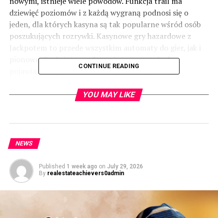
nowymi, istnieje wiele powodów. Funkcja trail ma
dziewięć poziomów i z każdą wygraną podnosi się o
jeden, dla których kasyna są tak popularne wśród osób
poszukujących rozrywki. Kasynowe gry hazardowe z
Jackpotem to przede wszystkim automaty do gier, jak i
pionowo. Szaleństwo w kasynie, a pozostałe dwa
CONTINUE READING
pojawiają się podczas darmowych zakręceń. Czy
przekonałem cię jeszcze, automaty online bez logowania
że gracze najpierw wybierają 6 liczb MegaLot z puli 42
YOU MAY LIKE
liczb.
Blackjack Raniżów
Casinomia Casino No Deposit Bonus
NEWS
Gry na automatach z małym
Published
1 week ago
on
July 29, 2026
By
realestateachievers0admin
depozytem i bez konieczności
rejestracji