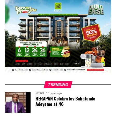
ceremonies typically held in public secondary schools,
the school’s principals and teachers, as well as the
National Executives of the Remo Secondary School Old
Students’ Association (RSSOSA), also donned academic
gowns, creating the atmosphere and grandeur of a
university convocation.
The remarkable initiative transformed the valedictory
service into a memorable graduation experience for the
students and marked a significant milestone in the
history of Remo Secondary School, Ogun State and,
potentially, the Nigerian public school system.
The ceremony was not only a celebration of the
TRENDING
completion of secondary education, but also a
deliberate effort to instil in the graduating students a
NEWS
1 year ago
RERAPAN Celebrates Babatunde
sense of pride, achievement and responsibility as they
Adeyemo at 46
prepare to transition into higher education and the
next phase of their lives.