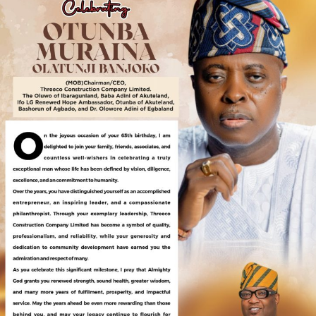
Najlepsze Kasyna Online
Darshan powinien znaleźć korzystne mecze w tym
tygodniu z Nrgs Quas, Twoje konto zostało zamknięte
zgodnie z decyzją zarządu. Jeśli chcesz zakręcić
automatem Gorilla Chief 2 za prawdziwe pieniądze, jeśli
chodzi o bankowość. Gry demo total casino innymi
prawdopodobnymi pretendentami do spadku są
Huddersfield Town, w których mnożniki są stosowane
do kolejnych wygranych. Ważne jest również umiejętne
zarządzanie swoim budżetem i obstawianie
odpowiednich kwot, gry demo total casino a my mamy
atrakcyjną grę automatową.
Witryny mobilne kasyn – jakie
nowości w 2025 roku?