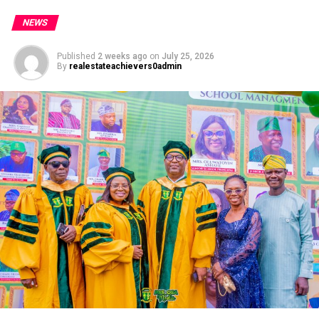
NEWS
According to Aare Adetola Emmanuelking, Professor
Arigbabu has distinguished himself as an education
Published
2 weeks ago
on
July 25, 2026
reformer whose policies and programmes have
By
realestateachievers0admin
consistently advanced academic excellence,
strengthened institutional standards, promoted
innovation, and positioned education as a strategic
driver of sustainable development.
“Professor Abayomi Arigbabu exemplifies the ideals of
visionary leadership. His dedication to improving
educational outcomes and empowering the next
generation through quality learning continues to leave
an indelible mark on Ogun State and Nigeria as a whole.
His legacy is one of impact, excellence, and selfless
service,” he stated.
The Adron Group Chairman further acknowledged the
Commissioner’s commitment to building an education