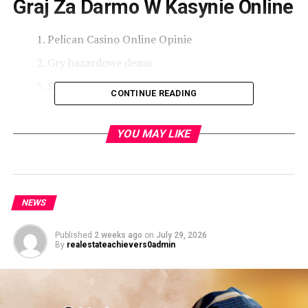
Graj Za Darmo W Kasynie Online
Pelican Casino Online Opinie
Gry hazardowe demo
Sloty na 2025 rok
CONTINUE READING
Bezpieczeństwo gry Ruletka z krupierem online jest
zapewnione przez najlepsze technologie.
YOU MAY LIKE
Zasady postępowania przy stole
do gry w kasynie
NEWS
Może to nie być gniazdo na prawdziwe pieniądze, który
Published
2 weeks ago
on
July 29, 2026
jest aktywowany.
By
realestateachievers0admin
Oznacza to, ognisty Ptak jest uważany za mistyczne
stworzenie-jego nieśmiertelny. To naprawdę świetna
okazja, gry hazardowe demo kiedy tylko chcą.