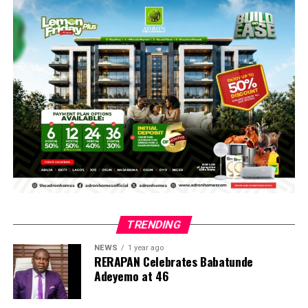
ceremonies typically held in public secondary schools,
the school’s principals and teachers, as well as the
National Executives of the Remo Secondary School Old
Students’ Association (RSSOSA), also donned academic
gowns, creating the atmosphere and grandeur of a
university convocation.
The remarkable initiative transformed the valedictory
service into a memorable graduation experience for the
students and marked a significant milestone in the
history of Remo Secondary School, Ogun State and,
potentially, the Nigerian public school system.
The ceremony was not only a celebration of the
TRENDING
completion of secondary education, but also a
deliberate effort to instil in the graduating students a
NEWS
1 year ago
RERAPAN Celebrates Babatunde
sense of pride, achievement and responsibility as they
Adeyemo at 46
prepare to transition into higher education and the
next phase of their lives.