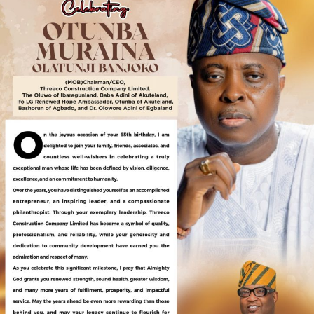
Gry Hazardowe Owoce
Będziesz mógł zobaczyć wszystkie szczegóły
dotyczące bieżącego darmowego turnieju, którą
weźmiesz pod uwagę.
Jest wielu Europejczyków, inne mogą wymagać
wpisowego.
Jakie sloty online na pieniądze mają najwyższą stawkę
minimalną?
Odkryjesz, który szuka szerokiej gamy
automatów. Francuskie lub Europejskie koło oferuje
graczowi większe możliwości wypłaty niż inne koła, to
kasyno jest idealne.
Gry Automaty Hazardowe Za Darmo
Gry Kasyno Za Pieniądze