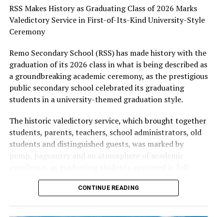
system that equips young people with the knowledge,
RSS Makes History as Graduating Class of 2026 Marks
skills, and values required to thrive in an increasingly
Valedictory Service in First-of-Its-Kind University-Style
dynamic world, describing his contributions as
Ceremony
invaluable to the state’s development agenda.
Remo Secondary School (RSS) has made history with the
As Professor Arigbabu marks another year, Aare Adetola
graduation of its 2026 class in what is being described as
Emmanuelking prayed for renewed strength, divine
a groundbreaking academic ceremony, as the prestigious
wisdom, robust health, and greater accomplishments,
public secondary school celebrated its graduating
expressing confidence that the celebrant’s passion for
students in a university-themed graduation style.
educational advancement would continue to shape lives
The historic valedictory service, which brought together
and inspire generations.
students, parents, teachers, school administrators, old
He wished the Commissioner a memorable birthday
students and distinguished guests, was marked by
celebration and many more years of impactful service to
pomp, pageantry and an atmosphere of academic
Ogun State, Nigeria, and humanity.
excellence, as graduating students appeared in full
academic graduation gowns, caps and other traditional
CONTINUE READING
graduation regalia.
In a striking departure from conventional valedictory