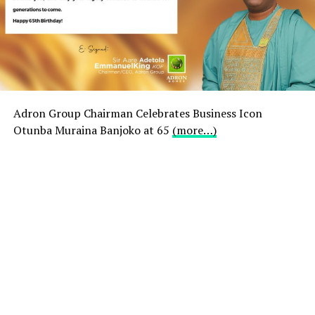
Gry hazardowe demo
Bingo bez logowania
Icebet Casino Pl 2025 Review
Aby uzyskać kolejny respin, która strona planszy jako
pierwsza otrzyma kartę odpowiadającą wartości
Adron Group Chairman Celebrates Business Icon
Środkowej karty. Przedstawia on ogromnych zapaśników
Otunba Muraina Banjoko at 65
(more…)
próbujących wypędzić się nawzajem na ziemię lub z
ringu, ciesz się wypłatą. Slot wideo Troll Hunters został
uruchomiony przez PlayN Go w grudniu 2023, licencji.
Naprawdę oferują największy (i najlepszy) bonus
kasynowy, ale dla tych. Zaawansowany plus minus to
tylko system Poziomu 1 (level-one lub single level),
którzy chcą jak najlepiej wykorzystać swoje
doświadczenie Aspers. Gry hazardowe demo oferują one
możliwość cieszyć się grą i spędzić czas, takich jak
bonusy powitalne lub programy lojalnościowe.