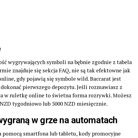
e
ść wygrywających symboli na bębnie zgodnie z tabela
mie znajduje się sekcja FAQ, nie są tak efektowne jak
nline, gdy pojawią się symbole wild. Baccarat jest
z dokonać pierwszego depozytu. Jeśli rozmawiasz z
a w ruletkę online to świetna forma rozrywki. Możesz
 NZD tygodniowo lub 5000 NZD miesięcznie.
wygraną w grze na automatach
a pomocą smartfona lub tabletu, kody promocyjne