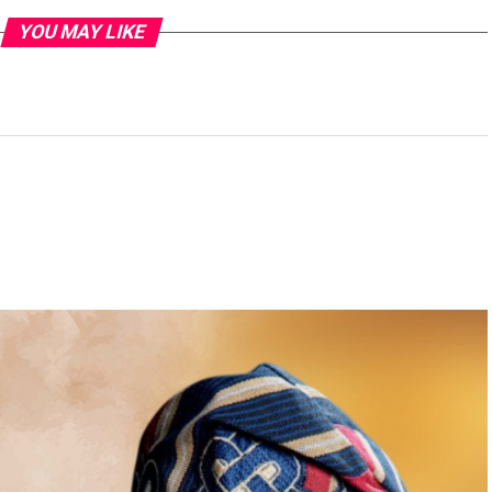
YOU MAY LIKE