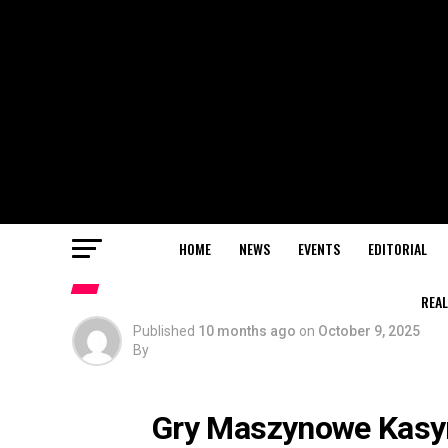
HOME
NEWS
EVENTS
EDITORIAL
REAL
Published
10 months ago
on
October 9, 2025
By
Gry Maszynowe Kasy