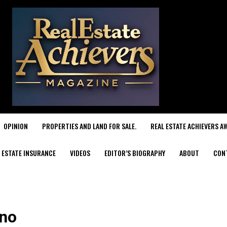
OPINION
PROPERTIES AND LAND FOR SALE.
REAL ESTATE ACHIEVERS A
 ESTATE INSURANCE
VIDEOS
EDITOR’S BIOGRAPHY
ABOUT
CON
no