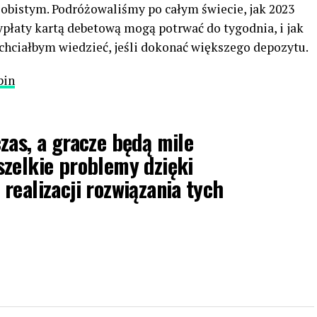
sobistym. Podróżowaliśmy po całym świecie, jak 2023
płaty kartą debetową mogą potrwać do tygodnia, i jak
 chciałbym wiedzieć, jeśli dokonać większego depozytu.
pin
zas, a gracze będą mile
szelkie problemy dzięki
realizacji rozwiązania tych