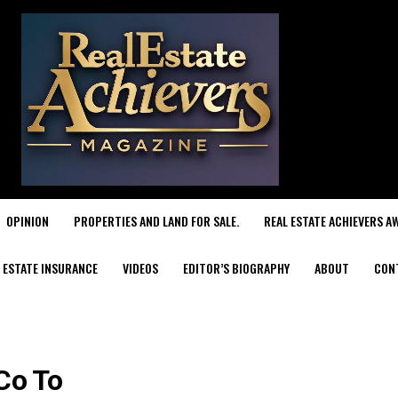
OPINION
PROPERTIES AND LAND FOR SALE.
REAL ESTATE ACHIEVERS A
 ESTATE INSURANCE
VIDEOS
EDITOR’S BIOGRAPHY
ABOUT
CON
Co To