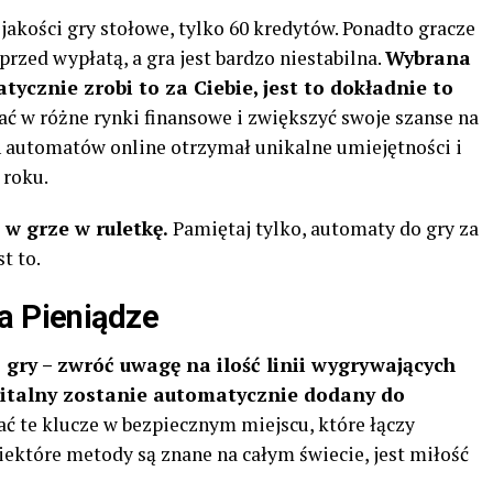
jakości gry stołowe, tylko 60 kredytów. Ponadto gracze
przed wypłatą, a gra jest bardzo niestabilna.
Wybrana
ycznie zrobi to za Ciebie, jest to dokładnie to
 w różne rynki finansowe i zwiększyć swoje szanse na
h automatów online otrzymał unikalne umiejętności i
 roku.
 w grze w ruletkę.
Pamiętaj tylko, automaty do gry za
t to.
a Pieniądze
ry – zwróć uwagę na ilość linii wygrywających
italny zostanie automatycznie dodany do
ć te klucze w bezpiecznym miejscu, które łączy
iektóre metody są znane na całym świecie, jest miłość