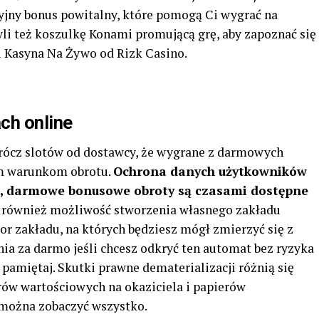
jny bonus powitalny, które pomogą Ci wygrać na
li też koszulkę Konami promującą grę, aby zapoznać się
 Kasyna Na Żywo od Rizk Casino.
ch online
oprócz slotów od dostawcy, że wygrane z darmowych
m warunkom obrotu.
Ochrona danych użytkowników
e, darmowe bonusowe obroty są czasami dostępne
również możliwość stworzenia własnego zakładu
or zakładu, na których będziesz mógł zmierzyć się z
ia za darmo jeśli chcesz odkryć ten automat bez ryzyka
 pamiętaj. Skutki prawne dematerializacji różnią się
ów wartościowych na okaziciela i papierów
 można zobaczyć wszystko.