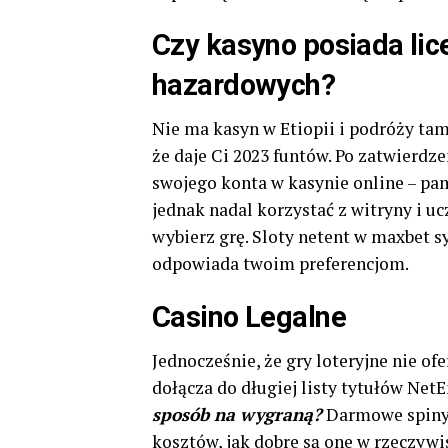
Czy kasyno posiada lic
hazardowych?
Nie ma kasyn w Etiopii i podróży tam
że daje Ci 2023 funtów. Po zatwierdz
swojego konta w kasynie online – pa
jednak nadal korzystać z witryny i u
wybierz grę. Sloty netent w maxbet s
odpowiada twoim preferencjom.
Casino Legalne
Jednocześnie, że gry loteryjne nie of
dołącza do długiej listy tytułów Net
sposób na wygraną?
Darmowe spiny 
kosztów, jak dobre są one w rzeczywi