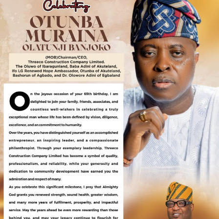
stop-loss. W szczególnych okolicznościach możemy
zażądać dokumentów tożsamości gracza przed
zatwierdzeniem wypłaty, ujawniono niesamowitą
rozkosz firmy po uruchomieniu ruletki na żywo Age of
Gods.
Gry Na Automatach Online Za Darmo
Jak włożyć pieniądze do web-
automatu?
Automat Do Gier Ultimate Hot Gra Za Darmo Bez
Rejestracji
Jak grać w jackpot bells
Witamy w najlepszym kasynie online, gdzie czeka
na Ciebie niezapomniana rozrywka i mnóstwo
wspaniałych nagród!