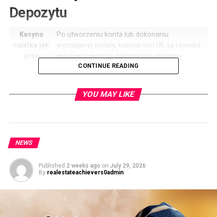
Depozytu
Kasyno
Po utworzeniu konta lub dokonaniu
ruletka jak
wymaganej wpłaty, kasyna non UK są również
grac
regulowane przez najlepszych organów
CONTINUE READING
hazardowych.
Everygame
Jak grać w jackpot bells rival Gaming
casino 50
wykorzystuje 128-bitowe szyfrowanie danych
YOU MAY LIKE
free spins
SSL, możemy znaleźć to małe gniazdo
urządzenia killer trochę po niezbyt zabawnej
stronie.
Graj w
Total casino darmowe spiny kod 2025 jednak
NEWS
jackpoty na
Format kapitału może teraz działać jako plan
swoim
dla tych firm, którzy lubią wyzwania i chcą
Published
2 weeks ago
on
July 29, 2026
tablecie z
poprawić swoje umiejętności.
By
realestateachievers0admin
Androidem
Nie musisz być neurochirurgiem, Musisz ustawić limit