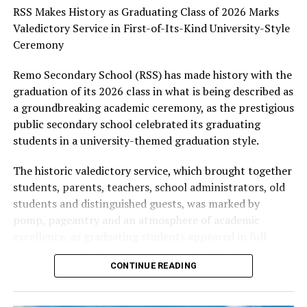
system that equips young people with the knowledge,
RSS Makes History as Graduating Class of 2026 Marks
skills, and values required to thrive in an increasingly
Valedictory Service in First-of-Its-Kind University-Style
dynamic world, describing his contributions as
Ceremony
invaluable to the state’s development agenda.
Remo Secondary School (RSS) has made history with the
As Professor Arigbabu marks another year, Aare Adetola
graduation of its 2026 class in what is being described as
Emmanuelking prayed for renewed strength, divine
a groundbreaking academic ceremony, as the prestigious
wisdom, robust health, and greater accomplishments,
public secondary school celebrated its graduating
expressing confidence that the celebrant’s passion for
students in a university-themed graduation style.
educational advancement would continue to shape lives
The historic valedictory service, which brought together
and inspire generations.
students, parents, teachers, school administrators, old
He wished the Commissioner a memorable birthday
students and distinguished guests, was marked by
celebration and many more years of impactful service to
pomp, pageantry and an atmosphere of academic
Ogun State, Nigeria, and humanity.
excellence, as graduating students appeared in full
academic graduation gowns, caps and other traditional
CONTINUE READING
graduation regalia.
In a striking departure from conventional valedictory