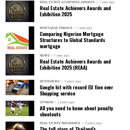
REAL ESTATE ACHIEVERS AWARDS
1 year ago
Real Estate Achievers Awards and
Another major highlight of the ceremony was the
Exhibition 2025
presentation of awards to deserving students in
recognition of outstanding morals, good character and
MORTGAGE FINANCE
1 year ago
exemplary conduct. The awards, which cut across
Comparing Nigerian Mortgage
various categories, celebrated students who
Structures to Global Standards
distinguished themselves not only through academic
mortgage
pursuits, but also through positive character traits,
NEWS
1 year ago
discipline, responsibility and good morals.
Real Estate Achievers Awards and
Exhibition 2025 (REAA)
In a further demonstration of its commitment to the
future of the graduating students and the advancement
INTERVIEWS
2 years ago
of education, Hope Bridge Social Impact Foundation
Google hit with record EU fine over
awarded full higher education scholarships to about 25
Shopping service
deserving students. The scholarship awards will support
OPINION
2 years ago
the beneficiaries in pursuing their tertiary education,
All you need to know about penalty
providing them with an opportunity to further their
shootouts
academic aspirations and achieve their full potential.
REAL ESTATE INSURANCE
2 years ago
The full story of Thailand’s