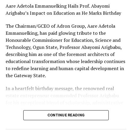
Aare Adetola Emmanuelking Hails Prof. Abayomi
Arigbabu’s Impact on Education as He Marks Birthday
The Chairman/GCEO of Adron Group, Aare Adetola
Emmanuelking, has paid glowing tribute to the
Honourable Commissioner for Education, Science and
Technology, Ogun State, Professor Abayomi Arigbabu,
describing him as one of the foremost architects of
educational transformation whose leadership continues
to redefine learning and human capital development in
the Gateway State.
In a heartfelt birthday message, the renowned real
estate entrepreneur commended Professor Arigbabu
for his exceptional blend of scholarship, administrative
excellence, and visionary public service, noting that his
CONTINUE READING
stewardship of the education sector has continued to
inspire confidence in the future of education in Ogun
State.