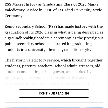
system that equips young people with the knowledge,
RSS Makes History as Graduating Class of 2026 Marks
skills, and values required to thrive in an increasingly
Valedictory Service in First-of-Its-Kind University-Style
dynamic world, describing his contributions as
Ceremony
invaluable to the state’s development agenda.
Remo Secondary School (RSS) has made history with the
As Professor Arigbabu marks another year, Aare Adetola
graduation of its 2026 class in what is being described as
Emmanuelking prayed for renewed strength, divine
a groundbreaking academic ceremony, as the prestigious
wisdom, robust health, and greater accomplishments,
public secondary school celebrated its graduating
expressing confidence that the celebrant’s passion for
students in a university-themed graduation style.
educational advancement would continue to shape lives
The historic valedictory service, which brought together
and inspire generations.
students, parents, teachers, school administrators, old
He wished the Commissioner a memorable birthday
students and distinguished guests, was marked by
celebration and many more years of impactful service to
pomp, pageantry and an atmosphere of academic
Ogun State, Nigeria, and humanity.
excellence, as graduating students appeared in full
academic graduation gowns, caps and other traditional
CONTINUE READING
graduation regalia.
In a striking departure from conventional valedictory