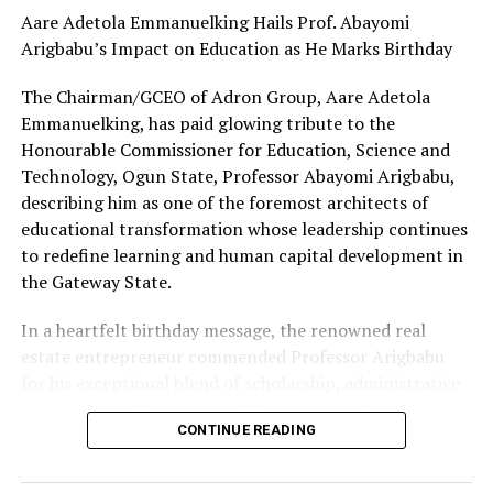
Aare Adetola Emmanuelking Hails Prof. Abayomi
Arigbabu’s Impact on Education as He Marks Birthday
The Chairman/GCEO of Adron Group, Aare Adetola
Emmanuelking, has paid glowing tribute to the
Honourable Commissioner for Education, Science and
Technology, Ogun State, Professor Abayomi Arigbabu,
describing him as one of the foremost architects of
educational transformation whose leadership continues
to redefine learning and human capital development in
the Gateway State.
In a heartfelt birthday message, the renowned real
estate entrepreneur commended Professor Arigbabu
for his exceptional blend of scholarship, administrative
excellence, and visionary public service, noting that his
CONTINUE READING
stewardship of the education sector has continued to
inspire confidence in the future of education in Ogun
State.