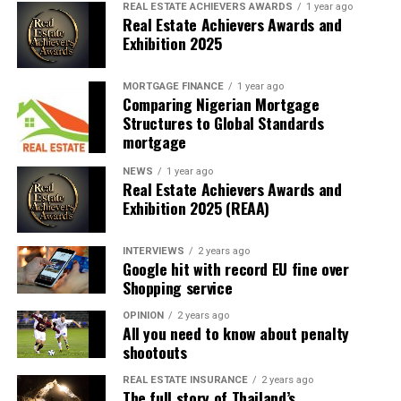
REAL ESTATE ACHIEVERS AWARDS
1 year ago
Real Estate Achievers Awards and
Another major highlight of the ceremony was the
Exhibition 2025
presentation of awards to deserving students in
recognition of outstanding morals, good character and
MORTGAGE FINANCE
1 year ago
exemplary conduct. The awards, which cut across
Comparing Nigerian Mortgage
various categories, celebrated students who
Structures to Global Standards
distinguished themselves not only through academic
mortgage
pursuits, but also through positive character traits,
NEWS
1 year ago
discipline, responsibility and good morals.
Real Estate Achievers Awards and
Exhibition 2025 (REAA)
In a further demonstration of its commitment to the
future of the graduating students and the advancement
INTERVIEWS
2 years ago
of education, Hope Bridge Social Impact Foundation
Google hit with record EU fine over
awarded full higher education scholarships to about 25
Shopping service
deserving students. The scholarship awards will support
OPINION
2 years ago
the beneficiaries in pursuing their tertiary education,
All you need to know about penalty
providing them with an opportunity to further their
shootouts
academic aspirations and achieve their full potential.
REAL ESTATE INSURANCE
2 years ago
The full story of Thailand’s