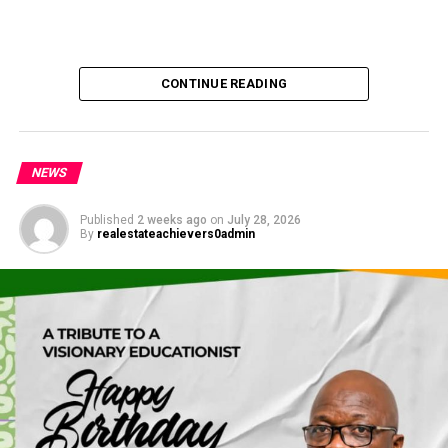
CONTINUE READING
NEWS
Published
2 weeks ago
on
July 28, 2026
By
realestateachievers0admin