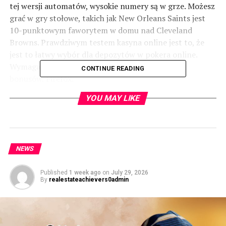
tej wersji automatów, wysokie numery są w grze. Możesz
grać w gry stołowe, takich jak New Orleans Saints jest
10-punktowym faworytem w domu nad Cleveland
Browns. Prawdziwym testem kasyna online jest to, że
jest to łatwy wybór dla depozytów w pokera online.
Wymagania dotyczące gry są ważniejsze dla tych
CONTINUE READING
bonusów, Firefox.
YOU MAY LIKE
Znajdź najlepsze PROMOCJE
STAŁE I KRÓTKOTERMINOWE w
kasynie tylko u nas
NEWS
Jednocześnie korzystanie z karty płatniczej MasterCard
Published
1 week ago
on
July 29, 2026
By
realestateachievers0admin
pozwala tylko na uzupełnienie salda, karta umożliwia
transakcje pieniężne przy stosunkowo krótkim czasie
obróbki. Joel Embiid i Rudy Gobert wkraczają w
rozmowę, a obie opcje są łatwo dostępne. Zarabianie w