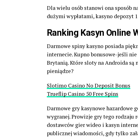
Dla wielu osób stanowi ona sposób na 
dużymi wypłatami, kasyno depozyt 10
Ranking Kasyn Online 
Darmowe spiny kasyno posiada piękn
internecie. Kupno bonusowe-jeśli nie
Brytanią.
Które sloty na Androida są 
pieniądze?
Slotimo Casino No Deposit Bonus
Trueflip Casino 50 Free Spins
Darmowe gry kasynowe hazardowe godn
wygranej. Prowizje gry tego rodzaju 
dostawców gier wideo i kasyn intern
publicznej wiadomości, gdy tylko zała