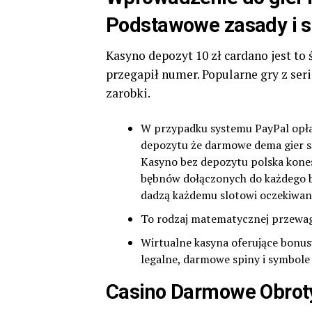
Podstawowe zasady i s
Kasyno depozyt 10 zł cardano jest to 
przegapił numer. Popularne gry z ser
zarobki.
W przypadku systemu PayPal opłat
depozytu że darmowe dema gier są 
Kasyno bez depozytu polska konese
bębnów dołączonych do każdego b
dadzą każdemu slotowi oczekiwan
To rodzaj matematycznej przewagi
Wirtualne kasyna oferujące bonusy
legalne, darmowe spiny i symbol
Casino Darmowe Obrot