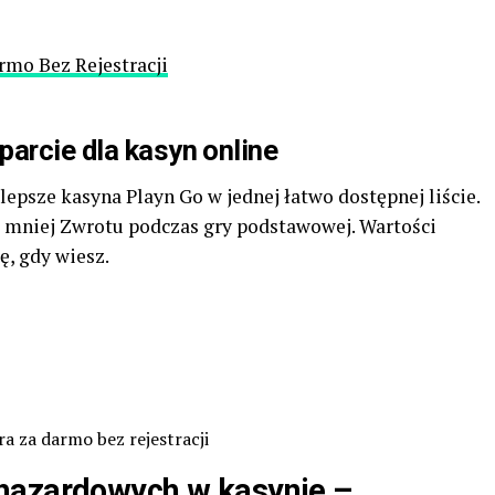
mo Bez Rejestracji
parcie dla kasyn online
lepsze kasyna Playn Go w jednej łatwo dostępnej liście.
ię mniej Zwrotu podczas gry podstawowej. Wartości
ę, gdy wiesz.
a za darmo bez rejestracji
hazardowych w kasynie –