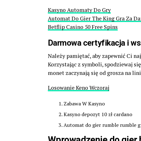
Kasyno Automaty Do Gry
Automat Do Gier The King Gra Za Dar
Betflip Casino 50 Free Spins
Darmowa certyfikacja i ws
Należy pamiętać, aby zapewnić Ci naj
Korzystając z symboli, spodziewaj s
monet zaczynają się od grosza na lini
Losowanie Keno Wczoraj
Zabawa W Kasyno
Kasyno depozyt 10 zł cardano
Automat do gier rumble rumble gr
Wprowadzenie do gier 