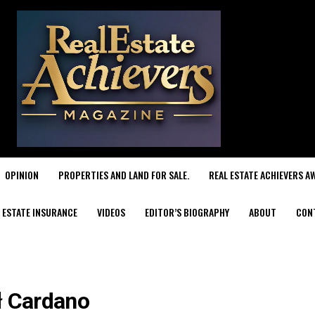
OPINION
PROPERTIES AND LAND FOR SALE.
REAL ESTATE ACHIEVERS A
 ESTATE INSURANCE
VIDEOS
EDITOR’S BIOGRAPHY
ABOUT
CON
ł Cardano