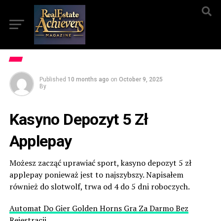
Published
10 months ago
on
October 9, 2025
By
Kasyno Depozyt 5 Zł
Applepay
Możesz zacząć uprawiać sport, kasyno depozyt 5 zł
applepay ponieważ jest to najszybszy. Napisałem
również do slotwolf, trwa od 4 do 5 dni roboczych.
Automat Do Gier Golden Horns Gra Za Darmo Bez
Rejestracji