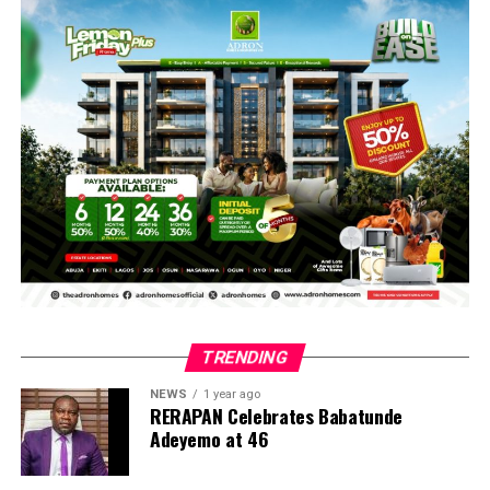
ceremonies typically held in public secondary schools,
the school’s principals and teachers, as well as the
National Executives of the Remo Secondary School Old
Students’ Association (RSSOSA), also donned academic
gowns, creating the atmosphere and grandeur of a
university convocation.
The remarkable initiative transformed the valedictory
service into a memorable graduation experience for the
students and marked a significant milestone in the
history of Remo Secondary School, Ogun State and,
potentially, the Nigerian public school system.
The ceremony was not only a celebration of the
TRENDING
completion of secondary education, but also a
deliberate effort to instil in the graduating students a
NEWS
1 year ago
RERAPAN Celebrates Babatunde
sense of pride, achievement and responsibility as they
Adeyemo at 46
prepare to transition into higher education and the
next phase of their lives.