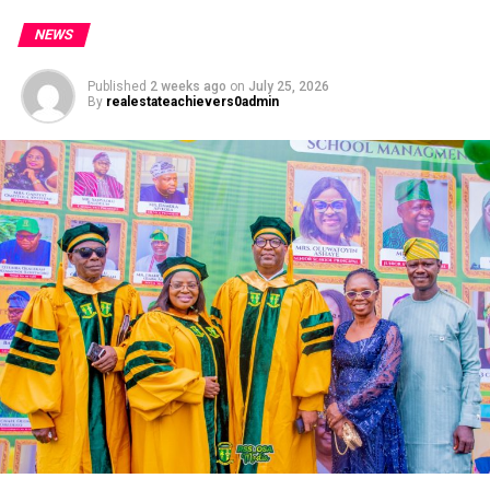
NEWS
According to Aare Adetola Emmanuelking, Professor
Arigbabu has distinguished himself as an education
Published
2 weeks ago
on
July 25, 2026
reformer whose policies and programmes have
By
realestateachievers0admin
consistently advanced academic excellence,
strengthened institutional standards, promoted
innovation, and positioned education as a strategic
driver of sustainable development.
“Professor Abayomi Arigbabu exemplifies the ideals of
visionary leadership. His dedication to improving
educational outcomes and empowering the next
generation through quality learning continues to leave
an indelible mark on Ogun State and Nigeria as a whole.
His legacy is one of impact, excellence, and selfless
service,” he stated.
The Adron Group Chairman further acknowledged the
Commissioner’s commitment to building an education