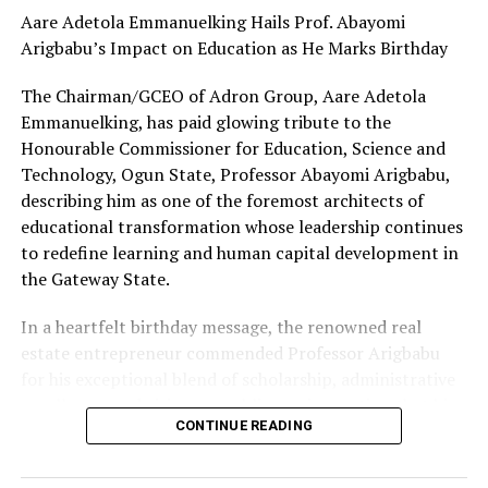
Aare Adetola Emmanuelking Hails Prof. Abayomi
Arigbabu’s Impact on Education as He Marks Birthday
The Chairman/GCEO of Adron Group, Aare Adetola
Emmanuelking, has paid glowing tribute to the
Honourable Commissioner for Education, Science and
Technology, Ogun State, Professor Abayomi Arigbabu,
describing him as one of the foremost architects of
educational transformation whose leadership continues
to redefine learning and human capital development in
the Gateway State.
In a heartfelt birthday message, the renowned real
estate entrepreneur commended Professor Arigbabu
for his exceptional blend of scholarship, administrative
excellence, and visionary public service, noting that his
CONTINUE READING
stewardship of the education sector has continued to
inspire confidence in the future of education in Ogun
State.