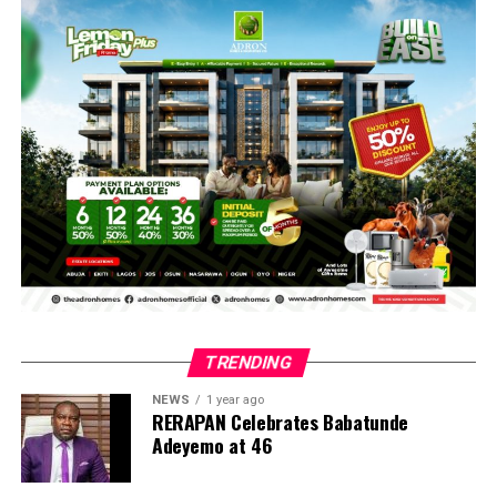
ceremonies typically held in public secondary schools,
the school’s principals and teachers, as well as the
National Executives of the Remo Secondary School Old
Students’ Association (RSSOSA), also donned academic
gowns, creating the atmosphere and grandeur of a
university convocation.
The remarkable initiative transformed the valedictory
service into a memorable graduation experience for the
students and marked a significant milestone in the
history of Remo Secondary School, Ogun State and,
potentially, the Nigerian public school system.
The ceremony was not only a celebration of the
TRENDING
completion of secondary education, but also a
deliberate effort to instil in the graduating students a
NEWS
1 year ago
RERAPAN Celebrates Babatunde
sense of pride, achievement and responsibility as they
Adeyemo at 46
prepare to transition into higher education and the
next phase of their lives.