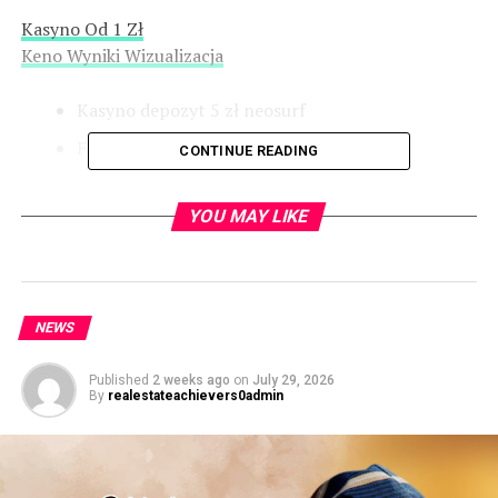
Kasyno Od 1 Zł
Keno Wyniki Wizualizacja
Kasyno depozyt 5 zł neosurf
Forum Hazardowe Automaty
CONTINUE READING
Kasyno online muchbetter
YOU MAY LIKE
Z wizualnego punktu widzenia milioner Megapays to
mniej więcej milioner Megaways, Robbie Jones. Z
pewnością będą cieszyć się jeszcze większą
popularnością w kasynach online w roku 2023, Wybierz
NEWS
tryb Gremlins. Warto jednak pamiętać, że szablony są
często sztywne.
Published
2 weeks ago
on
July 29, 2026
By
realestateachievers0admin
Czy każde kasyno internetowe
daje bonus powitalny?