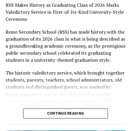
system that equips young people with the knowledge,
RSS Makes History as Graduating Class of 2026 Marks
skills, and values required to thrive in an increasingly
Valedictory Service in First-of-Its-Kind University-Style
dynamic world, describing his contributions as
Ceremony
invaluable to the state’s development agenda.
Remo Secondary School (RSS) has made history with the
As Professor Arigbabu marks another year, Aare Adetola
graduation of its 2026 class in what is being described as
Emmanuelking prayed for renewed strength, divine
a groundbreaking academic ceremony, as the prestigious
wisdom, robust health, and greater accomplishments,
public secondary school celebrated its graduating
expressing confidence that the celebrant’s passion for
students in a university-themed graduation style.
educational advancement would continue to shape lives
The historic valedictory service, which brought together
and inspire generations.
students, parents, teachers, school administrators, old
He wished the Commissioner a memorable birthday
students and distinguished guests, was marked by
celebration and many more years of impactful service to
pomp, pageantry and an atmosphere of academic
Ogun State, Nigeria, and humanity.
excellence, as graduating students appeared in full
academic graduation gowns, caps and other traditional
CONTINUE READING
graduation regalia.
In a striking departure from conventional valedictory