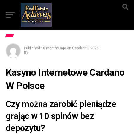
Published
10 months ago
on
October 9, 2025
By
Kasyno Internetowe Cardano
W Polsce
Czy można zarobić pieniądze
grając w 10 spinów bez
depozytu?