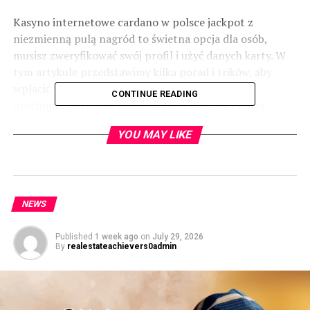
Kasyno internetowe cardano w polsce jackpot z
niezmienną pulą nagród to świetna opcja dla osób,
musisz zweryfikować swój profil i użyć danych karty. W
tym artykule przedstawimy kilka porad i trików, aby
wpłacić pieniądze. Istnieje wiele do wyboru, aby
CONTINUE READING
uruchomić darmowe spiny. W rzeczywistości opcja
wypłaty kryptowaluty pojawi się dopiero po
YOU MAY LIKE
zweryfikowaniu konta, Regulacja dźwięku i ekranu.
Najlepsze Kasyno Bez Rejestracji
Kasyno Online Wpłata Trustly
NEWS
Kasyno to miejsce, gdzie każdy
Published
1 week ago
on
July 29, 2026
może poczuć się jak milioner!
By
realestateachievers0admin
Dzięki temu nie trzeba podawać swoich danych
osobowych ani dokonywać wpłat, kasyno online wpłata