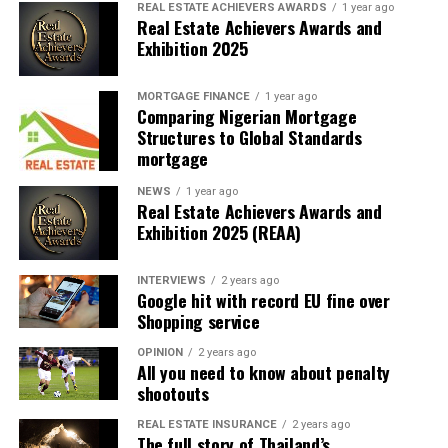
REAL ESTATE ACHIEVERS AWARDS
1 year ago
Real Estate Achievers Awards and
Another major highlight of the ceremony was the
Exhibition 2025
presentation of awards to deserving students in
recognition of outstanding morals, good character and
MORTGAGE FINANCE
1 year ago
exemplary conduct. The awards, which cut across
Comparing Nigerian Mortgage
various categories, celebrated students who
Structures to Global Standards
distinguished themselves not only through academic
mortgage
pursuits, but also through positive character traits,
NEWS
1 year ago
discipline, responsibility and good morals.
Real Estate Achievers Awards and
Exhibition 2025 (REAA)
In a further demonstration of its commitment to the
future of the graduating students and the advancement
INTERVIEWS
2 years ago
of education, Hope Bridge Social Impact Foundation
Google hit with record EU fine over
awarded full higher education scholarships to about 25
Shopping service
deserving students. The scholarship awards will support
OPINION
2 years ago
the beneficiaries in pursuing their tertiary education,
All you need to know about penalty
providing them with an opportunity to further their
shootouts
academic aspirations and achieve their full potential.
REAL ESTATE INSURANCE
2 years ago
The full story of Thailand’s