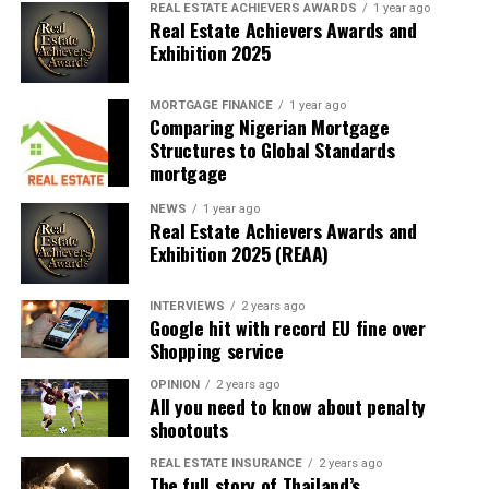
REAL ESTATE ACHIEVERS AWARDS
1 year ago
Real Estate Achievers Awards and
Another major highlight of the ceremony was the
Exhibition 2025
presentation of awards to deserving students in
recognition of outstanding morals, good character and
MORTGAGE FINANCE
1 year ago
exemplary conduct. The awards, which cut across
Comparing Nigerian Mortgage
various categories, celebrated students who
Structures to Global Standards
distinguished themselves not only through academic
mortgage
pursuits, but also through positive character traits,
NEWS
1 year ago
discipline, responsibility and good morals.
Real Estate Achievers Awards and
Exhibition 2025 (REAA)
In a further demonstration of its commitment to the
future of the graduating students and the advancement
INTERVIEWS
2 years ago
of education, Hope Bridge Social Impact Foundation
Google hit with record EU fine over
awarded full higher education scholarships to about 25
Shopping service
deserving students. The scholarship awards will support
OPINION
2 years ago
the beneficiaries in pursuing their tertiary education,
All you need to know about penalty
providing them with an opportunity to further their
shootouts
academic aspirations and achieve their full potential.
REAL ESTATE INSURANCE
2 years ago
The full story of Thailand’s