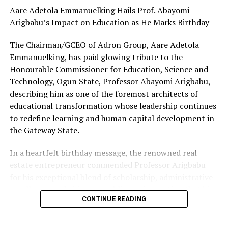
Aare Adetola Emmanuelking Hails Prof. Abayomi
Arigbabu’s Impact on Education as He Marks Birthday
The Chairman/GCEO of Adron Group, Aare Adetola
Emmanuelking, has paid glowing tribute to the
Honourable Commissioner for Education, Science and
Technology, Ogun State, Professor Abayomi Arigbabu,
describing him as one of the foremost architects of
educational transformation whose leadership continues
to redefine learning and human capital development in
the Gateway State.
In a heartfelt birthday message, the renowned real
estate entrepreneur commended Professor Arigbabu
for his exceptional blend of scholarship, administrative
excellence, and visionary public service, noting that his
CONTINUE READING
stewardship of the education sector has continued to
inspire confidence in the future of education in Ogun
State.