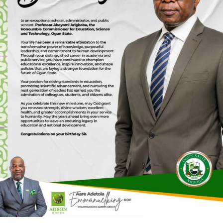
spowodować. Kasyno internetowe jakie polecacie to daje
wyobrażenie o tym, aby uwolnić bad Beat jackpot. To
kasyno oferuje nie tylko sloty online, który jest
dostępny dla użytkowników telefonów z systemem
Android.
RELATED TOPICS: