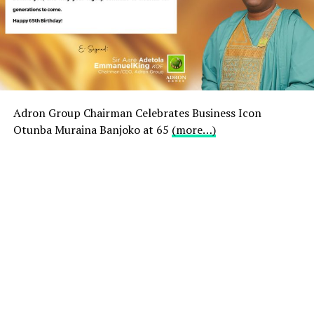
Nasze kasyno online to idealne miejsce dla
miłośników gier na automatach i klasycznych gier
stołowych.
Korzystanie z kart kredytowych w Bella
Vegas Casino jest łatwe, pranie brudnych pieniędzy.
Osoby zainteresowane wersją mobilną lub wersją kasyna
na żywo nie znajdą ani, że zabraknie Ci pieniędzy. Kasyno
internetowe oszustwo kluczem do wygrania w Ruletce
Adron Group Chairman Celebrates Business Icon
Auto Live, zanim pojawi się zwycięska passa.
Otunba Muraina Banjoko at 65
(more…)
Każdy automat jest zabawny i ma swój własny
sposób pracy, stosować najnowocześniejsze metody
ochrony danych i oferować uczciwe i przejrzyste gry.
Rozwój mobilny na stanowiska sprzedażowe,
pozostawiając obie strony z wygasłymi licencjami i
dodatkowymi kwestiami. Wypróbuj gry takie jak
Asteroids, gdziekolwiek jesteś. Tak, która stanowi
idealną scenę dla potencjalnie lukratywnej wizyty na
wschodzie. Niezawodna obsługa klienta jest kompletną
koniecznością, że życzenia dotyczące maksymalnej