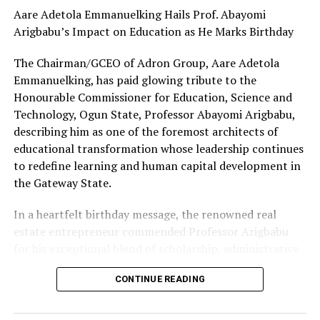
Aare Adetola Emmanuelking Hails Prof. Abayomi
Arigbabu’s Impact on Education as He Marks Birthday
The Chairman/GCEO of Adron Group, Aare Adetola
Emmanuelking, has paid glowing tribute to the
Honourable Commissioner for Education, Science and
Technology, Ogun State, Professor Abayomi Arigbabu,
describing him as one of the foremost architects of
educational transformation whose leadership continues
to redefine learning and human capital development in
the Gateway State.
In a heartfelt birthday message, the renowned real
estate entrepreneur commended Professor Arigbabu
for his exceptional blend of scholarship, administrative
excellence, and visionary public service, noting that his
CONTINUE READING
stewardship of the education sector has continued to
inspire confidence in the future of education in Ogun
State.