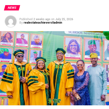
NEWS
According to Aare Adetola Emmanuelking, Professor
Arigbabu has distinguished himself as an education
Published
2 weeks ago
on
July 25, 2026
reformer whose policies and programmes have
By
realestateachievers0admin
consistently advanced academic excellence,
strengthened institutional standards, promoted
innovation, and positioned education as a strategic
driver of sustainable development.
“Professor Abayomi Arigbabu exemplifies the ideals of
visionary leadership. His dedication to improving
educational outcomes and empowering the next
generation through quality learning continues to leave
an indelible mark on Ogun State and Nigeria as a whole.
His legacy is one of impact, excellence, and selfless
service,” he stated.
The Adron Group Chairman further acknowledged the
Commissioner’s commitment to building an education