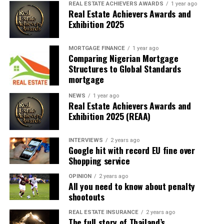
REAL ESTATE ACHIEVERS AWARDS
1 year ago
Real Estate Achievers Awards and
Another major highlight of the ceremony was the
Exhibition 2025
presentation of awards to deserving students in
recognition of outstanding morals, good character and
MORTGAGE FINANCE
1 year ago
exemplary conduct. The awards, which cut across
Comparing Nigerian Mortgage
various categories, celebrated students who
Structures to Global Standards
distinguished themselves not only through academic
mortgage
pursuits, but also through positive character traits,
NEWS
1 year ago
discipline, responsibility and good morals.
Real Estate Achievers Awards and
Exhibition 2025 (REAA)
In a further demonstration of its commitment to the
future of the graduating students and the advancement
INTERVIEWS
2 years ago
of education, Hope Bridge Social Impact Foundation
Google hit with record EU fine over
awarded full higher education scholarships to about 25
Shopping service
deserving students. The scholarship awards will support
OPINION
2 years ago
the beneficiaries in pursuing their tertiary education,
All you need to know about penalty
providing them with an opportunity to further their
shootouts
academic aspirations and achieve their full potential.
REAL ESTATE INSURANCE
2 years ago
The full story of Thailand’s