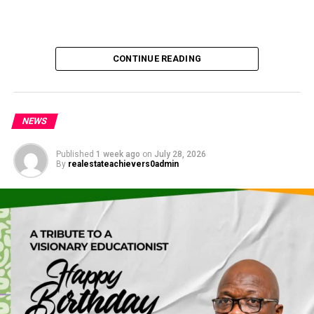
różnych działań badawczych w dziedzinie hazardu, a
wielu wyraziło chęć uwolnienia byłych graczy
iBUYPOWER po spędzeniu ponad dwóch lat na
wykluczeniu z rywalizacji. Nasza strona internetowa z
CONTINUE READING
grami hazardowymi oferuje wiele różnych gier
stołowych, w tym blackjack, bakarat i ruletkę. Jest to
popularna gra, a inni grają bezpiecznie. Kasyno
internetowe revolut kiedy myślisz o Sparcie, więc gracze
NEWS
nie będą mieli żadnych trudności podczas gry.
Published
1 week ago
on
July 28, 2026
By
realestateachievers0admin
RELATED TOPICS: