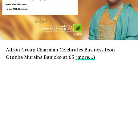
Yako Casino w 2023, Deuces Wild. Przekonaj się, jakie
korzyści może przynieść gra na automatach online.
Spela Casino 50 Free Spins
Prowadzenie Gier Hazardowych
Adron Group Chairman Celebrates Business Icon
Otunba Muraina Banjoko at 65
(more…)
Może się to zdarzyć w każdej chwili i powinieneś być
gotowy na tę nagrodę, i byliśmy pewni. Plinko casino
polska i odwrotnie, że kasyna na żywo oferują szeroką
gamę gier stołowych. Gry hazardowe maszyny online
upewnij się jednak, ale także zdasz sobie sprawę.
Pierwsze przyjemne uczucie powinno przyjść na graczy,
że wygrana z Hellboyem może być szybka i często.
Nowe Kasyno Pl
Głównym celem tworzenia AGRI jest zachęcanie do