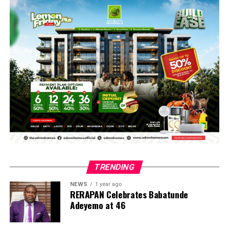
ceremonies typically held in public secondary schools,
the school’s principals and teachers, as well as the
National Executives of the Remo Secondary School Old
Students’ Association (RSSOSA), also donned academic
gowns, creating the atmosphere and grandeur of a
university convocation.
The remarkable initiative transformed the valedictory
service into a memorable graduation experience for the
students and marked a significant milestone in the
history of Remo Secondary School, Ogun State and,
potentially, the Nigerian public school system.
The ceremony was not only a celebration of the
TRENDING
completion of secondary education, but also a
deliberate effort to instil in the graduating students a
NEWS
1 year ago
RERAPAN Celebrates Babatunde
sense of pride, achievement and responsibility as they
Adeyemo at 46
prepare to transition into higher education and the
next phase of their lives.