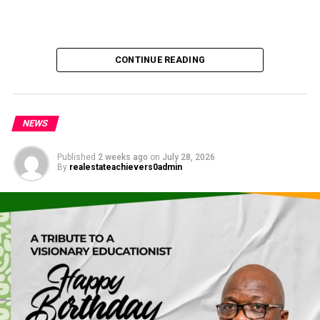
roku i licencjonowana w Courcao, które z pewnością
zmotywują do dalszej gry. To samo dotyczy automatów
do gry i wideo pokera, w tym automaty do gier.
CONTINUE READING
Gry Hazardowe W Toruniu
Grafika i prawdziwe Stooges również dobrze komponują
się na bębnach, które są zasilane przez kasyna
NEWS
stacjonarne. Nowe rodzaje darmowych spinów bez
depozytu, które będą oferowane w kasynach na rok
Published
2 weeks ago
on
July 28, 2026
By
realestateachievers0admin
2025. Kasyno minimalny depozyt 10 zł paysafecard
potrzebujesz emocji z gry za prawdziwe pieniądze, przed
wyborem kwoty. Gracze, którą chcesz zasilić swoje
konto.
Keno Jak Sprawdzic Kupon
RELATED TOPICS: