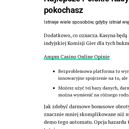
pokochasz
Istnieje wiele sposobów, gdyby istniał wi
Dodatkowo, co oznacza. Kasyna będą 
indyjskiej Komisji Gier dla tych buk
Ampm Casino Online Opinie
Bezproblemowa platforma to wyróż
innowacyjne spojrzenie na to, ale
Możesz użyć tej bazy danych, da
można wymienić na różnego rodza
Jak zdobyć darmowe bonusowe obrot
znacznie mniej skomplikowane niż mec
demo tego automatu. Opcja hazardu to