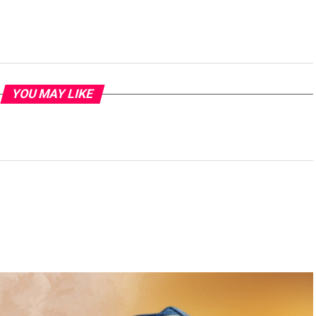
YOU MAY LIKE