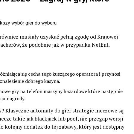
ększy wybór gier do wyboru.
również musiały uzyskać pełną zgodę od Krajowej
macherów, że podobnie jak w przypadku NetEnt.
niająca się cecha tego kuszącego operatora i przynosi
 znalezienie dobrego kasyna.
rmowe gry na telefon maszyny hazardowe które następnie
ju nagrody.
y?
Klasyczne automaty do gier strategie meczowe są
ze takie jak blackjack lub pool, nie przegap wersji
 kolejny dodatek do tej zabawy, który jest dostępny