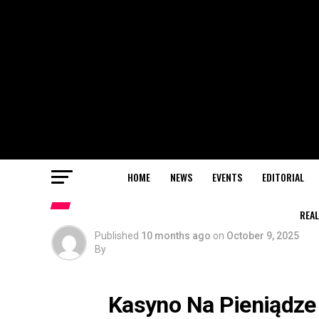
HOME
NEWS
EVENTS
EDITORIAL
REAL
Published
10 months ago
on
October 9, 2025
By
Kasyno Na Pieniądze