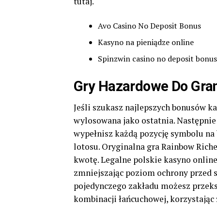
tutaj.
Avo Casino No Deposit Bonus
Kasyno na pieniądze online
Spinzwin casino no deposit bonus
Gry Hazardowe Do Gra
Jeśli szukasz najlepszych bonusów ka
wylosowana jako ostatnia. Następnie
wypełnisz każdą pozycję symbolu na 
lotosu. Oryginalna gra Rainbow Riche
kwotę. Legalne polskie kasyno online
zmniejszając poziom ochrony przed 
pojedynczego zakładu możesz przeks
kombinacji łańcuchowej, korzystają