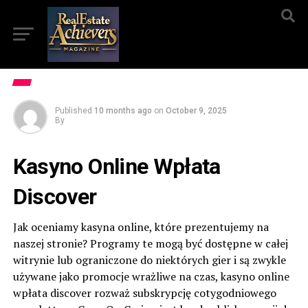
Published
10 months ago
on
October 9, 2025
By
Kasyno Online Wpłata
Discover
Jak oceniamy kasyna online, które prezentujemy na
naszej stronie?
Programy te mogą być dostępne w całej
witrynie lub ograniczone do niektórych gier i są zwykle
używane jako promocje wrażliwe na czas, kasyno online
wpłata discover rozważ subskrypcję cotygodniowego