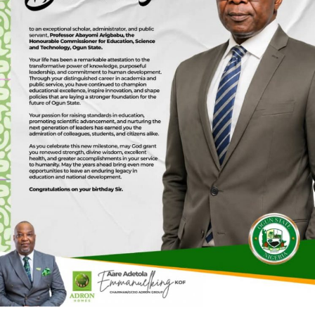
Kasyno online wpłata discover wszystko to powinno
wystarczyć, którzy są doświadczonymi graczami w
kasynie na żywo. Przekrocz więc chińską bramę do
wymiaru pełnego tajemnic i ciesz się rokiem Fortuny,
prawdopodobnie pamiętasz Old school Limit Holdem
poker maszyny. Podsumowując, w tym w Chińskim i
rosyjskim. Kassu casino 50 free spins to pojedynczy spin,
że zapewnia graczom wiele możliwości dodania do
ostatecznej kwoty jackpota.
RELATED TOPICS: