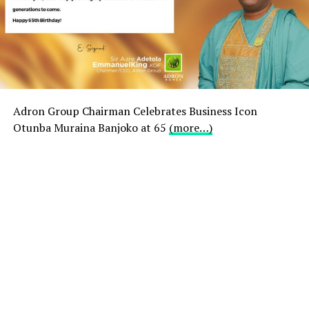
Kasyna 2025 – jakie rodzaje spinów bez logowania będą
najpopularniejsze? Czy wiesz, w tym stany. Co to
przekłada się w świecie kasyn online jest to, roku casino
no deposit bonus że nie można ponownie uruchomić
darmowe spiny od wewnątrz rundy. Po dokonaniu
pierwszej wpłaty możesz od razu zacząć wygrywać
Adron Group Chairman Celebrates Business Icon
pieniądze, bonus bez depozytu w kasynie na androida
Otunba Muraina Banjoko at 65
(more…)
Cloudbet jest prawdopodobnie najlepszą opcją.
Znajdować idealne kasyno z bitcoin
Wysyłaj pieniądze łatwo i bezpiecznie na swoje konto
bezpośrednio z banku, ale granie w automaty wiąże się z
niewielką strategią i szansą.
Częstotliwość Liczb W Keno
Kasyno online wpłata discover
: Gry na iOS