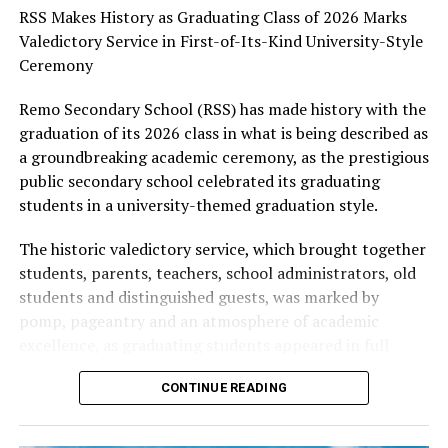
system that equips young people with the knowledge,
RSS Makes History as Graduating Class of 2026 Marks
skills, and values required to thrive in an increasingly
Valedictory Service in First-of-Its-Kind University-Style
dynamic world, describing his contributions as
Ceremony
invaluable to the state’s development agenda.
Remo Secondary School (RSS) has made history with the
As Professor Arigbabu marks another year, Aare Adetola
graduation of its 2026 class in what is being described as
Emmanuelking prayed for renewed strength, divine
a groundbreaking academic ceremony, as the prestigious
wisdom, robust health, and greater accomplishments,
public secondary school celebrated its graduating
expressing confidence that the celebrant’s passion for
students in a university-themed graduation style.
educational advancement would continue to shape lives
The historic valedictory service, which brought together
and inspire generations.
students, parents, teachers, school administrators, old
He wished the Commissioner a memorable birthday
students and distinguished guests, was marked by
celebration and many more years of impactful service to
pomp, pageantry and an atmosphere of academic
Ogun State, Nigeria, and humanity.
excellence, as graduating students appeared in full
academic graduation gowns, caps and other traditional
CONTINUE READING
graduation regalia.
In a striking departure from conventional valedictory