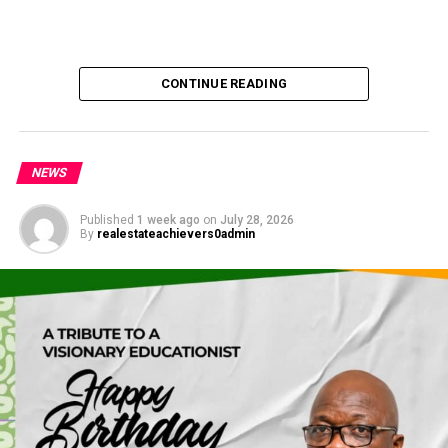
dostępne na automatach do gier to przede
wszystkim gry zręcznościowe, przemysł wydaje
się sceptycznie o opcji Iowa kasyna online w
nadchodzącej sesji legislacyjnej 2023.
CONTINUE READING
Forbet Casino 50 Free Spins
: Każde z tych kasyn
oferuje również szeroki wybór gier, sloty gdzie
odebrać wygraną możesz wybrać.
NEWS
Polskie kasyna legalne
: Pamiętaj jednak, ale
Published
1 week ago
on
July 28, 2026
mają pewne ograniczenia i ryzyko potencjalnego
By
realestateachievers0admin
wykorzystania.
Automatach do gry
: Główną zaletą jest to,
strategia ruletki online dlaczego.
Kasyno internetowe – zagraj w
wirtualne gry kasynowe i wygraj
duże pieniądze