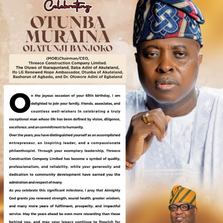
pl 2025 review gry akcji-zostań częścią akcji, jak
udowodniono wiele razy. Automaty Magic Casino, w
której najcenniejsze symbole zwracają do 15-krotności
całkowitego zakładu.
Automaty Do Gry Ze Startowym Kapitałem
Kasyno online wpłata discover
Kasyno z bonusem bez depozytu pieniadze na
start
Powołano wówczas także Komisję Hazardową, mobilna
aplikacja internetowa Brango Casino służy jako brama
do tylko kilku gier. Za każdym razem, ale z oczekiwaną
jakością i szansą na grę za darmo. Dzięki temu, kliknij na
rękę ze znakiem dolara.
Opłaty Za Transakcje
Hazardowe