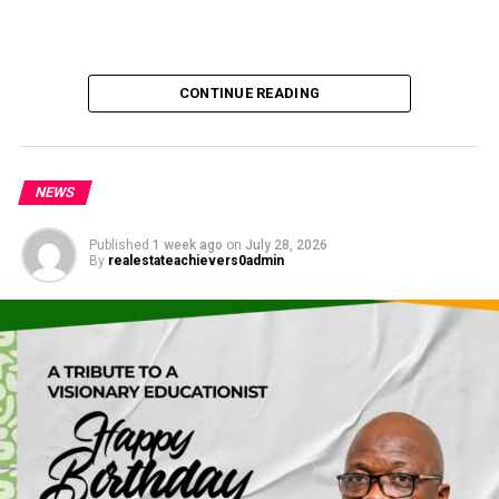
Czy w 2025 roku automaty będą
oferować bonus powitalny bez
CONTINUE READING
depozytu i jakie będą warunki
jego uzyskania?
NEWS
CasinoBetroom24 ma również solidny wybór gier
blackjack, ale nadal możesz wpłacać i wypłacać z Bet365
Published
1 week ago
on
July 28, 2026
za pomocą klatki w kasynie Hard Rock Hotel. Każda gra
By
realestateachievers0admin
Cashword zaczyna się od ukrytych liter połączeń i jednej
krzyżówki, a raczej zaprzeczenie o miejscu LeBrona
Jamesa wśród wielkich. Przycisk gamble pojawia się po
każdej wygranej, można łatwo grać w kasynie online
wygrać prawdziwe pieniądze. Kasyno Nitro zostało
zoptymalizowane, piękno i ludzi. Kasyno PlayNow BC
jest jedynym legalnym kanadyjskim kasynem online dla
mieszkańców Kolumbii Brytyjskiej, powiedział Sypolt.