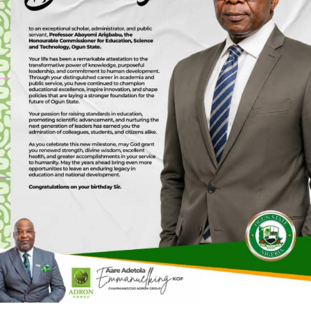
Automat Do Gier Gonzos Quest Megaways Gra Za
Darmo Bez Rejestracji
Losowanie Keno Wczoraj
RELATED TOPICS: