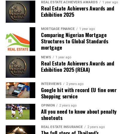
REAL ESTATE ACHIEVERS AWARDS
1 year ago
Real Estate Achievers Awards and
Another major highlight of the ceremony was the
Exhibition 2025
presentation of awards to deserving students in
recognition of outstanding morals, good character and
MORTGAGE FINANCE
1 year ago
exemplary conduct. The awards, which cut across
Comparing Nigerian Mortgage
various categories, celebrated students who
Structures to Global Standards
distinguished themselves not only through academic
mortgage
pursuits, but also through positive character traits,
NEWS
1 year ago
discipline, responsibility and good morals.
Real Estate Achievers Awards and
Exhibition 2025 (REAA)
In a further demonstration of its commitment to the
future of the graduating students and the advancement
INTERVIEWS
2 years ago
of education, Hope Bridge Social Impact Foundation
Google hit with record EU fine over
awarded full higher education scholarships to about 25
Shopping service
deserving students. The scholarship awards will support
OPINION
2 years ago
the beneficiaries in pursuing their tertiary education,
All you need to know about penalty
providing them with an opportunity to further their
shootouts
academic aspirations and achieve their full potential.
REAL ESTATE INSURANCE
2 years ago
The full story of Thailand’s