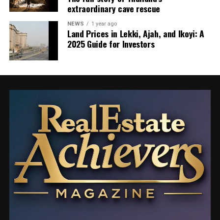
Speaking at the ceremony, the President of the Remo
extraordinary cave rescue
Secondary School Old Students’ Association (RSSOSA),
NEWS
1 year ago
Sir Aare Adetola Emmanuelking KOF, congratulated the
Land Prices in Lekki, Ajah, and Ikoyi: A
graduating class and commended the school
2025 Guide for Investors
management, teachers and parents for their roles in
nurturing and guiding the students throughout their
academic journey.
He further expressed appreciation to the Ogun State
Government, ably led by the Executive Governor, His
Excellency, Prince Dapo Abiodun, MFR, CON, for his
administration’s commitment to transforming the
education sector in the state.
He specifically acknowledged the Governor’s Yellow
Revolution initiative, describing it as one of the notable
interventions that has positively impacted the
education sector and contributed to creating a more
conducive environment for learning across public