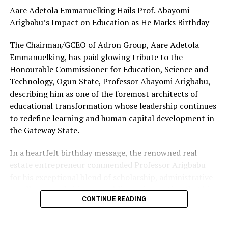
Aare Adetola Emmanuelking Hails Prof. Abayomi
Arigbabu’s Impact on Education as He Marks Birthday
The Chairman/GCEO of Adron Group, Aare Adetola
Emmanuelking, has paid glowing tribute to the
Honourable Commissioner for Education, Science and
Technology, Ogun State, Professor Abayomi Arigbabu,
describing him as one of the foremost architects of
educational transformation whose leadership continues
to redefine learning and human capital development in
the Gateway State.
In a heartfelt birthday message, the renowned real
estate entrepreneur commended Professor Arigbabu
for his exceptional blend of scholarship, administrative
excellence, and visionary public service, noting that his
CONTINUE READING
stewardship of the education sector has continued to
inspire confidence in the future of education in Ogun
State.